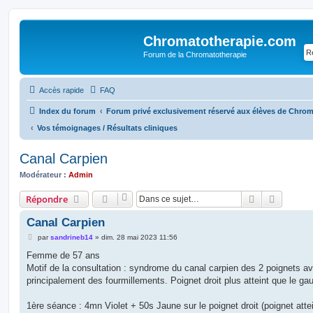
Chromatotherapie.com
Forum de la Chromatotherapie
Accès rapide
FAQ
Index du forum
Forum privé exclusivement réservé aux élèves de Chroma
Vos témoignages / Résultats cliniques
Canal Carpien
Modérateur :
Admin
Rechercher
Recherc
Répondre
Canal Carpien
M
par
sandrineb14
»
dim. 28 mai 2023 11:56
e
s
Femme de 57 ans
s
Motif de la consultation : syndrome du canal carpien des 2 poignets a
a
g
principalement des fourmillements. Poignet droit plus atteint que le ga
e
1ère séance : 4mn Violet + 50s Jaune sur le poignet droit (poignet atte