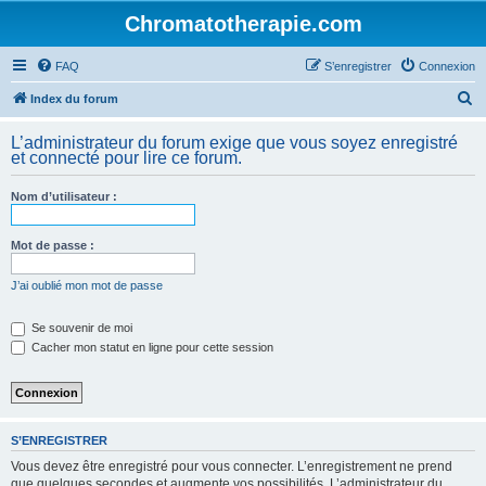
Chromatotherapie.com
FAQ
S’enregistrer
Connexion
R
Index du forum
e
L’administrateur du forum exige que vous soyez enregistré
c
et connecté pour lire ce forum.
h
Nom d’utilisateur :
e
r
Mot de passe :
c
h
J’ai oublié mon mot de passe
e
Se souvenir de moi
r
Cacher mon statut en ligne pour cette session
S’ENREGISTRER
Vous devez être enregistré pour vous connecter. L’enregistrement ne prend
que quelques secondes et augmente vos possibilités. L’administrateur du