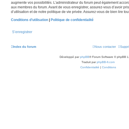
augmente vos possibilités. L’administrateur du forum peut également accor
aux membres du forum. Avant de vous enregistrer, assurez-vous d’avoir pri
d’utilisation et de notre politique de vie privée. Assurez-vous de bien lire to
Conditions d’utilisation
|
Politique de confidentialité
S’enregistrer
Index du forum
Nous contacter
Suppri
Développé par
phpBB
® Forum Software © phpBB L
Traduit par
phpBB-fr.com
Confidentialité
|
Conditions