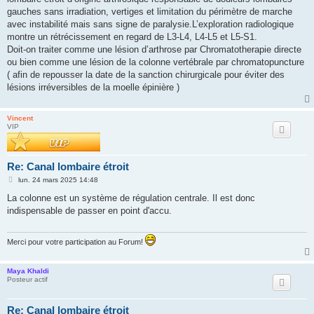
a
g
gauches sans irradiation, vertiges et limitation du périmètre de marche
e
avec instabilité mais sans signe de paralysie.L’exploration radiologique
montre un rétrécissement en regard de L3-L4, L4-L5 et L5-S1.
Doit-on traiter comme une lésion d’arthrose par Chromatotherapie directe
ou bien comme une lésion de la colonne vertébrale par chromatopuncture
( afin de repousser la date de la sanction chirurgicale pour éviter des
lésions irréversibles de la moelle épinière )
Vincent
VIP
Re: Canal lombaire étroit
M
lun. 24 mars 2025 14:48
e
s
La colonne est un système de régulation centrale. Il est donc
s
indispensable de passer en point d'accu.
a
g
e
Merci pour votre participation au Forum!
Maya Khaldi
Posteur actif
Re: Canal lombaire étroit