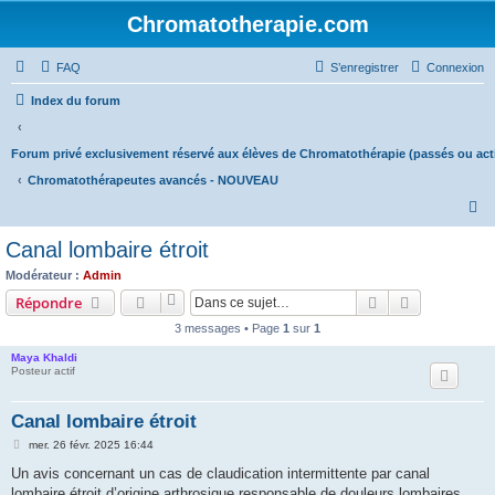
Chromatotherapie.com
FAQ
S’enregistrer
Connexion
Index du forum
Forum privé exclusivement réservé aux élèves de Chromatothérapie (passés ou acti
Chromatothérapeutes avancés - NOUVEAU
R
e
Canal lombaire étroit
c
Modérateur :
Admin
h
Rechercher
Recherche 
Répondre
e
3 messages • Page
1
sur
1
r
Maya Khaldi
c
Posteur actif
h
Canal lombaire étroit
e
M
mer. 26 févr. 2025 16:44
r
e
s
Un avis concernant un cas de claudication intermittente par canal
s
lombaire étroit d’origine arthrosique responsable de douleurs lombaires