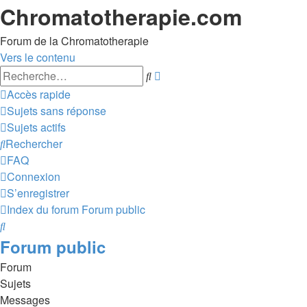
Chromatotherapie.com
Forum de la Chromatotherapie
Vers le contenu
Recherche
Rechercher
avancée
Accès rapide
Sujets sans réponse
Sujets actifs
Rechercher
FAQ
Connexion
S’enregistrer
Index du forum
Forum public
Rechercher
Forum public
Forum
Sujets
Messages