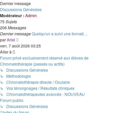
Dernier message
Discussions Générales
Modérateur :
Admin
75
Sujets
206
Messages
Dernier message
Quelqu'un a suivi une formati…
Voir
par
Arlel
le
ven. 7 août 2026 03:25
dernier
Aller à
message
Forum privé exclusivement réservé aux élèves de
Chromatothérapie (passés ou actifs)
↳ Discussions Générales
↳ Méthodologie
↳ Chromatothérapie directe / Oculaire
↳ Vos témoignages / Résultats cliniques
↳ Chromatothérapeutes avancés - NOUVEAU
Forum public
↳ Discussions Générales
Index du forum