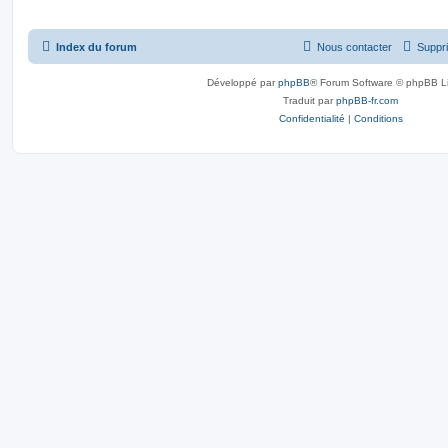
Index du forum
Nous contacter
Suppri
Développé par
phpBB
® Forum Software © phpBB L
Traduit par
phpBB-fr.com
Confidentialité
|
Conditions