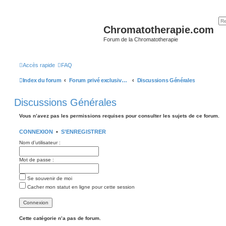
Chromatotherapie.com
Forum de la Chromatotherapie
Accès rapide
FAQ
Index du forum
Forum privé exclusivement réservé aux élèves de Chromatothérapie (passés ou actifs)
Discussions Générales
Discussions Générales
Vous n’avez pas les permissions requises pour consulter les sujets de ce forum.
CONNEXION
•
S’ENREGISTRER
Nom d’utilisateur :
Mot de passe :
Se souvenir de moi
Cacher mon statut en ligne pour cette session
Cette catégorie n’a pas de forum.