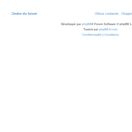
Index du forum
Nous contacter
Suppri
Développé par
phpBB
® Forum Software © phpBB L
Traduit par
phpBB-fr.com
Confidentialité
|
Conditions