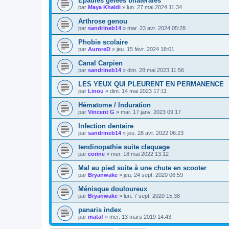
Epaules gelées bilatérales
par
Maya Khaldi
»
lun. 27 mai 2024 11:34
Arthrose genou
par
sandrineb14
»
mar. 23 avr. 2024 05:28
Phobie scolaire
par
AuroreD
»
jeu. 15 févr. 2024 18:01
Canal Carpien
par
sandrineb14
»
dim. 28 mai 2023 11:56
LES YEUX QUI PLEURENT EN PERMANENCE
par
Linou
»
dim. 14 mai 2023 17:11
Hématome / Induration
par
Vincent G
»
mar. 17 janv. 2023 09:17
Infection dentaire
par
sandrineb14
»
jeu. 28 avr. 2022 06:23
tendinopathie suite claquage
par
corine
»
mer. 18 mai 2022 13:12
Mal au pied suite à une chute en scooter
par
Bryanwake
»
jeu. 24 sept. 2020 06:59
Ménisque douloureux
par
Bryanwake
»
lun. 7 sept. 2020 15:38
panaris index
par
mataf
»
mer. 13 mars 2019 14:43