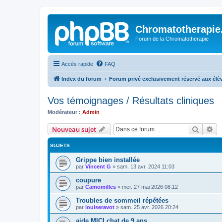
Chromatotherapi
Forum de la Chromatotherapie
Accès rapide
FAQ
Index du forum
Forum privé exclusivement réservé aux élè
Vos témoignages / Résultats cliniques
Modérateur :
Admin
Recher
Re
Nouveau sujet
SUJETS
Grippe bien installée
par
Vincent G
»
sam. 13 avr. 2024 11:03
coupure
par
Camomilles
»
mer. 27 mai 2026 08:12
Troubles de sommeil répétées
par
louiseravot
»
sam. 25 avr. 2026 20:24
aide MICI chat de 9 ans