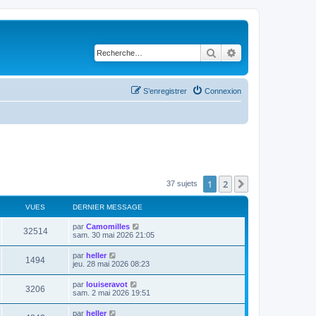
Rechercher
Recherche avancé
S’enregistrer
Connexion
1
2
Suivante
37 sujets
VUES
DERNIER MESSAGE
par
Camomilles
32514
sam. 30 mai 2026 21:05
par
heller
1494
jeu. 28 mai 2026 08:23
par
louiseravot
3206
sam. 2 mai 2026 19:51
par
heller