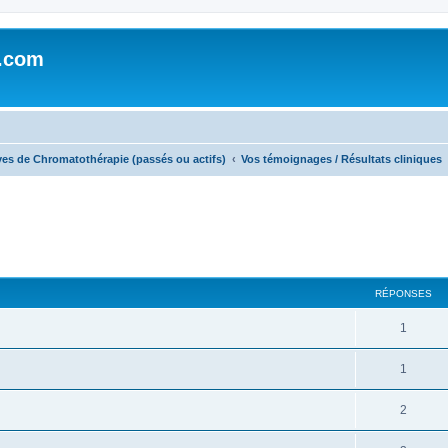
e.com
ves de Chromatothérapie (passés ou actifs)
Vos témoignages / Résultats cliniques
cher
cherche avancée
RÉPONSES
1
1
2