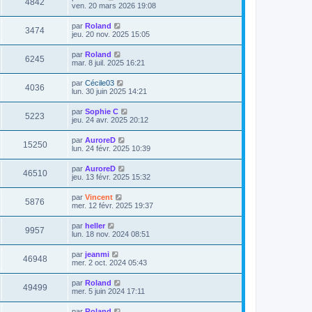
4842
ven. 20 mars 2026 19:08
par
Roland
3474
jeu. 20 nov. 2025 15:05
par
Roland
6245
mar. 8 juil. 2025 16:21
par
Cécile03
4036
lun. 30 juin 2025 14:21
par
Sophie C
5223
jeu. 24 avr. 2025 20:12
par
AuroreD
15250
lun. 24 févr. 2025 10:39
par
AuroreD
46510
jeu. 13 févr. 2025 15:32
par
Vincent
5876
mer. 12 févr. 2025 19:37
par
heller
9957
lun. 18 nov. 2024 08:51
par
jeanmi
46948
mer. 2 oct. 2024 05:43
par
Roland
49499
mer. 5 juin 2024 17:11
par
Roland