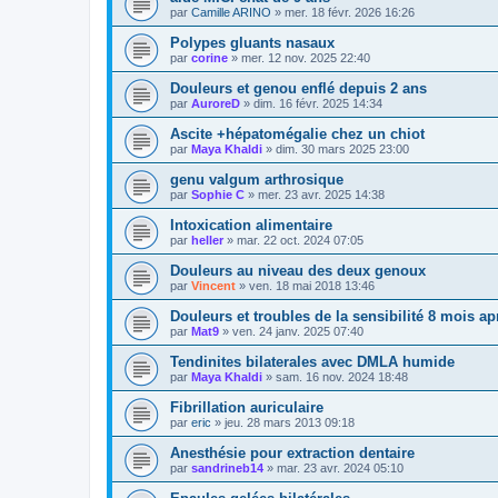
par
Camille ARINO
»
mer. 18 févr. 2026 16:26
Polypes gluants nasaux
par
corine
»
mer. 12 nov. 2025 22:40
Douleurs et genou enflé depuis 2 ans
par
AuroreD
»
dim. 16 févr. 2025 14:34
Ascite +hépatomégalie chez un chiot
par
Maya Khaldi
»
dim. 30 mars 2025 23:00
genu valgum arthrosique
par
Sophie C
»
mer. 23 avr. 2025 14:38
Intoxication alimentaire
par
heller
»
mar. 22 oct. 2024 07:05
Douleurs au niveau des deux genoux
par
Vincent
»
ven. 18 mai 2018 13:46
Douleurs et troubles de la sensibilité 8 mois a
par
Mat9
»
ven. 24 janv. 2025 07:40
Tendinites bilaterales avec DMLA humide
par
Maya Khaldi
»
sam. 16 nov. 2024 18:48
Fibrillation auriculaire
par
eric
»
jeu. 28 mars 2013 09:18
Anesthésie pour extraction dentaire
par
sandrineb14
»
mar. 23 avr. 2024 05:10