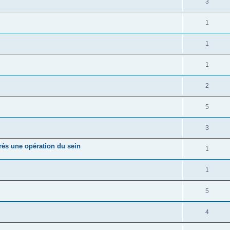
3
1
1
1
2
5
3
près une opération du sein
1
1
5
4