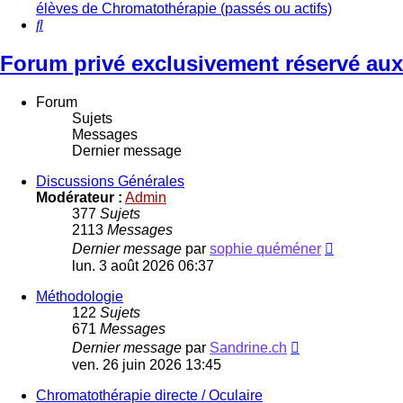
élèves de Chromatothérapie (passés ou actifs)
Rechercher
Forum privé exclusivement réservé aux
Forum
Sujets
Messages
Dernier message
Discussions Générales
Modérateur :
Admin
377
Sujets
2113
Messages
Voir
Dernier message
par
sophie quéméner
le
lun. 3 août 2026 06:37
dernier
message
Méthodologie
122
Sujets
671
Messages
Voir
Dernier message
par
Sandrine.ch
le
ven. 26 juin 2026 13:45
dernier
message
Chromatothérapie directe / Oculaire