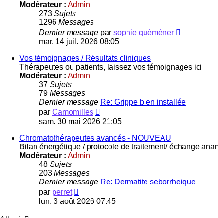
Modérateur :
Admin
273
Sujets
1296
Messages
Voir
Dernier message
par
sophie quéméner
le
mar. 14 juil. 2026 08:05
dernier
message
Vos témoignages / Résultats cliniques
Thérapeutes ou patients, laissez vos témoignages ici
Modérateur :
Admin
37
Sujets
79
Messages
Dernier message
Re: Grippe bien installée
Voir
par
Camomilles
le
sam. 30 mai 2026 21:05
dernier
message
Chromatothérapeutes avancés - NOUVEAU
Bilan énergétique / protocole de traitement/ échange an
Modérateur :
Admin
48
Sujets
203
Messages
Dernier message
Re: Dermatite seborrheique
Voir
par
perret
le
lun. 3 août 2026 07:45
dernier
message