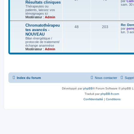
par
Camo
Résultats cliniques
sam. 30 
Thérapeutes ou
patients, laissez vos
témoignages ici
Modérateur :
Admin
Chromatothérapeu
Re: Der
48
203
par
perr
tes avancés -
lun. 3 ao
NOUVEAU
Bilan énergétique /
protocole de traitement/
échange anamnèse
Modérateur :
Admin
Index du forum
Nous contacter
Suppri
Développé par
phpBB
® Forum Software © phpBB L
Traduit par
phpBB-fr.com
Confidentialité
|
Conditions