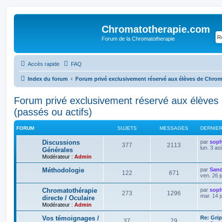
Chromatotherapie.com
Forum de la Chromatotherapie
Accès rapide
FAQ
Index du forum
Forum privé exclusivement réservé aux élèves de Chroma
Forum privé exclusivement réservé aux élèves
(passés ou actifs)
FORUM
SUJETS
MESSAGES
DERNIE
Discussions
par
soph
377
2113
lun. 3 ao
Générales
Modérateur :
Admin
Méthodologie
par
Sand
122
671
ven. 26 j
Chromatothérapie
par
soph
273
1296
mar. 14 j
directe / Oculaire
Modérateur :
Admin
Vos témoignages /
Re: Grip
37
79