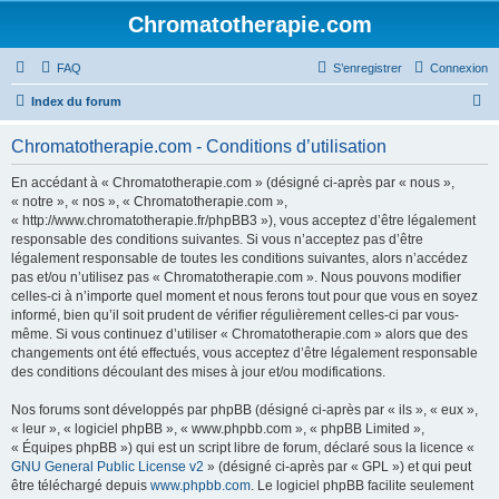
Chromatotherapie.com
FAQ
S’enregistrer
Connexion
R
Index du forum
e
Chromatotherapie.com - Conditions d’utilisation
c
h
En accédant à « Chromatotherapie.com » (désigné ci-après par « nous »,
« notre », « nos », « Chromatotherapie.com »,
e
« http://www.chromatotherapie.fr/phpBB3 »), vous acceptez d’être légalement
r
responsable des conditions suivantes. Si vous n’acceptez pas d’être
légalement responsable de toutes les conditions suivantes, alors n’accédez
c
pas et/ou n’utilisez pas « Chromatotherapie.com ». Nous pouvons modifier
h
celles-ci à n’importe quel moment et nous ferons tout pour que vous en soyez
informé, bien qu’il soit prudent de vérifier régulièrement celles-ci par vous-
e
même. Si vous continuez d’utiliser « Chromatotherapie.com » alors que des
r
changements ont été effectués, vous acceptez d’être légalement responsable
des conditions découlant des mises à jour et/ou modifications.
Nos forums sont développés par phpBB (désigné ci-après par « ils », « eux »,
« leur », « logiciel phpBB », « www.phpbb.com », « phpBB Limited »,
« Équipes phpBB ») qui est un script libre de forum, déclaré sous la licence «
GNU General Public License v2
» (désigné ci-après par « GPL ») et qui peut
être téléchargé depuis
www.phpbb.com
. Le logiciel phpBB facilite seulement