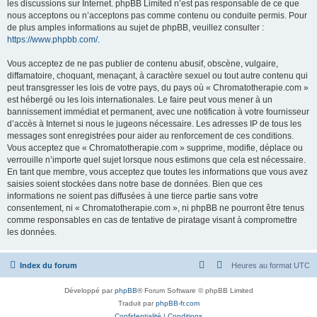
les discussions sur Internet. phpBB Limited n’est pas responsable de ce que
nous acceptons ou n’acceptons pas comme contenu ou conduite permis. Pour
de plus amples informations au sujet de phpBB, veuillez consulter :
https://www.phpbb.com/
.
Vous acceptez de ne pas publier de contenu abusif, obscène, vulgaire,
diffamatoire, choquant, menaçant, à caractère sexuel ou tout autre contenu qui
peut transgresser les lois de votre pays, du pays où « Chromatotherapie.com »
est hébergé ou les lois internationales. Le faire peut vous mener à un
bannissement immédiat et permanent, avec une notification à votre fournisseur
d’accès à Internet si nous le jugeons nécessaire. Les adresses IP de tous les
messages sont enregistrées pour aider au renforcement de ces conditions.
Vous acceptez que « Chromatotherapie.com » supprime, modifie, déplace ou
verrouille n’importe quel sujet lorsque nous estimons que cela est nécessaire.
En tant que membre, vous acceptez que toutes les informations que vous avez
saisies soient stockées dans notre base de données. Bien que ces
informations ne soient pas diffusées à une tierce partie sans votre
consentement, ni « Chromatotherapie.com », ni phpBB ne pourront être tenus
comme responsables en cas de tentative de piratage visant à compromettre
les données.
Index du forum
Heures au format
UTC
Développé par
phpBB
® Forum Software © phpBB Limited
Traduit par
phpBB-fr.com
Confidentialité
|
Conditions