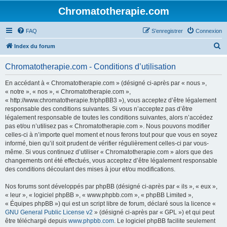
Chromatotherapie.com
FAQ
S’enregistrer
Connexion
R
Index du forum
e
Chromatotherapie.com - Conditions d’utilisation
c
h
En accédant à « Chromatotherapie.com » (désigné ci-après par « nous »,
« notre », « nos », « Chromatotherapie.com »,
e
« http://www.chromatotherapie.fr/phpBB3 »), vous acceptez d’être légalement
r
responsable des conditions suivantes. Si vous n’acceptez pas d’être
légalement responsable de toutes les conditions suivantes, alors n’accédez
c
pas et/ou n’utilisez pas « Chromatotherapie.com ». Nous pouvons modifier
h
celles-ci à n’importe quel moment et nous ferons tout pour que vous en soyez
informé, bien qu’il soit prudent de vérifier régulièrement celles-ci par vous-
e
même. Si vous continuez d’utiliser « Chromatotherapie.com » alors que des
r
changements ont été effectués, vous acceptez d’être légalement responsable
des conditions découlant des mises à jour et/ou modifications.
Nos forums sont développés par phpBB (désigné ci-après par « ils », « eux »,
« leur », « logiciel phpBB », « www.phpbb.com », « phpBB Limited »,
« Équipes phpBB ») qui est un script libre de forum, déclaré sous la licence «
GNU General Public License v2
» (désigné ci-après par « GPL ») et qui peut
être téléchargé depuis
www.phpbb.com
. Le logiciel phpBB facilite seulement