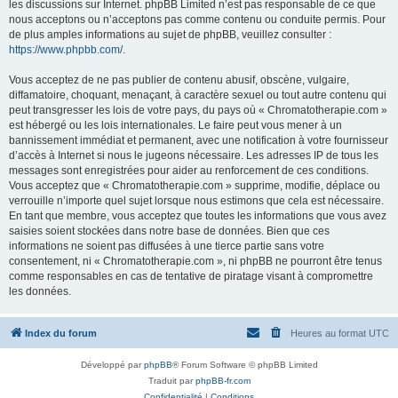
les discussions sur Internet. phpBB Limited n’est pas responsable de ce que
nous acceptons ou n’acceptons pas comme contenu ou conduite permis. Pour
de plus amples informations au sujet de phpBB, veuillez consulter :
https://www.phpbb.com/
.
Vous acceptez de ne pas publier de contenu abusif, obscène, vulgaire,
diffamatoire, choquant, menaçant, à caractère sexuel ou tout autre contenu qui
peut transgresser les lois de votre pays, du pays où « Chromatotherapie.com »
est hébergé ou les lois internationales. Le faire peut vous mener à un
bannissement immédiat et permanent, avec une notification à votre fournisseur
d’accès à Internet si nous le jugeons nécessaire. Les adresses IP de tous les
messages sont enregistrées pour aider au renforcement de ces conditions.
Vous acceptez que « Chromatotherapie.com » supprime, modifie, déplace ou
verrouille n’importe quel sujet lorsque nous estimons que cela est nécessaire.
En tant que membre, vous acceptez que toutes les informations que vous avez
saisies soient stockées dans notre base de données. Bien que ces
informations ne soient pas diffusées à une tierce partie sans votre
consentement, ni « Chromatotherapie.com », ni phpBB ne pourront être tenus
comme responsables en cas de tentative de piratage visant à compromettre
les données.
Index du forum
Heures au format
UTC
Développé par
phpBB
® Forum Software © phpBB Limited
Traduit par
phpBB-fr.com
Confidentialité
|
Conditions