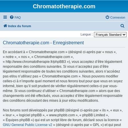
Chromatotherapie.com
FAQ
Connexion
R
Index du forum
e
Langue :
c
Chromatotherapie.com - Enregistrement
h
En accédant à « Chromatotherapie.com » (désigné ci-après par « nous »,
e
« notre », « nos », « Chromatotherapie.com »,
r
« http://www.chromatotherapie.fr/phpBB3 »), vous acceptez d’être légalement
responsable des conditions suivantes. Si vous n’acceptez pas d’être
c
légalement responsable de toutes les conditions suivantes, alors n’accédez
h
pas et/ou n’utilisez pas « Chromatotherapie.com ». Nous pouvons modifier
e
celles-ci à n’importe quel moment et nous ferons tout pour que vous en soyez
informé, bien qu’il soit prudent de vérifier régulièrement celles-ci par vous-
r
même. Si vous continuez d’utiliser « Chromatotherapie.com » alors que des
changements ont été effectués, vous acceptez d’être légalement responsable
des conditions découlant des mises à jour et/ou modifications.
Nos forums sont développés par phpBB (désigné ci-après par « ils », « eux »,
« leur », « logiciel phpBB », « www.phpbb.com », « phpBB Limited »,
« Équipes phpBB ») qui est un script libre de forum, déclaré sous la licence «
GNU General Public License v2
» (désigné ci-après par « GPL ») et qui peut