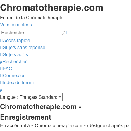
Chromatotherapie.com
Forum de la Chromatotherapie
Vers le contenu
Recherche
Rechercher
avancée
Accès rapide
Sujets sans réponse
Sujets actifs
Rechercher
FAQ
Connexion
Index du forum
Rechercher
Langue :
Chromatotherapie.com -
Enregistrement
En accédant à « Chromatotherapie.com » (désigné ci-après par