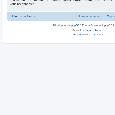
vous reconnecter.
Index du forum
Nous contacter
Suppri
Développé par
phpBB
® Forum Software © phpBB L
Traduit par
phpBB-fr.com
Confidentialité
|
Conditions