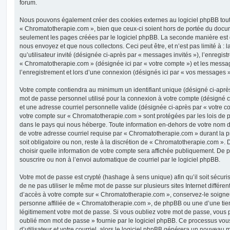
forum.
Nous pouvons également créer des cookies externes au logiciel phpBB tout
« Chromatotherapie.com », bien que ceux-ci soient hors de portée du docum
seulement les pages créées par le logiciel phpBB. La seconde manière est 
nous envoyez et que nous collectons. Ceci peut être, et n’est pas limité à : 
qu’utilisateur invité (désignée ci-après par « messages invités »), l’enregis
« Chromatotherapie.com » (désignée ici par « votre compte ») et les mess
l’enregistrement et lors d’une connexion (désignés ici par « vos messages »
Votre compte contiendra au minimum un identifiant unique (désigné ci-après 
mot de passe personnel utilisé pour la connexion à votre compte (désigné c
et une adresse courriel personnelle valide (désignée ci-après par « votre co
votre compte sur « Chromatotherapie.com » sont protégées par les lois de 
dans le pays qui nous héberge. Toute information en-dehors de votre nom d’u
de votre adresse courriel requise par « Chromatotherapie.com » durant la p
soit obligatoire ou non, reste à la discrétion de « Chromatotherapie.com ».
choisir quelle information de votre compte sera affichée publiquement. De p
souscrire ou non à l’envoi automatique de courriel par le logiciel phpBB.
Votre mot de passe est crypté (hashage à sens unique) afin qu’il soit sécu
de ne pas utiliser le même mot de passe sur plusieurs sites Internet différe
d’accès à votre compte sur « Chromatotherapie.com », conservez-le soign
personne affiliée de « Chromatotherapie.com », de phpBB ou une d’une tie
légitimement votre mot de passe. Si vous oubliez votre mot de passe, vous po
oublié mon mot de passe » fournie par le logiciel phpBB. Ce processus vo
d’utilisateur et votre courriel, alors le logiciel phpBB générera un nouveau