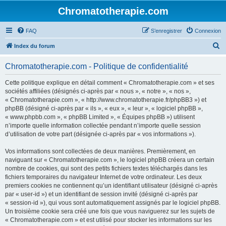
Chromatotherapie.com
FAQ
S’enregistrer
Connexion
R
Index du forum
e
Chromatotherapie.com - Politique de confidentialité
c
h
Cette politique explique en détail comment « Chromatotherapie.com » et ses
sociétés affiliées (désignés ci-après par « nous », « notre », « nos »,
e
« Chromatotherapie.com », « http://www.chromatotherapie.fr/phpBB3 ») et
r
phpBB (désigné ci-après par « ils », « eux », « leur », « logiciel phpBB »,
« www.phpbb.com », « phpBB Limited », « Équipes phpBB ») utilisent
c
n’importe quelle information collectée pendant n’importe quelle session
h
d’utilisation de votre part (désignée ci-après par « vos informations »).
e
Vos informations sont collectées de deux manières. Premièrement, en
r
naviguant sur « Chromatotherapie.com », le logiciel phpBB créera un certain
nombre de cookies, qui sont des petits fichiers textes téléchargés dans les
fichiers temporaires du navigateur Internet de votre ordinateur. Les deux
premiers cookies ne contiennent qu’un identifiant utilisateur (désigné ci-après
par « user-id ») et un identifiant de session invité (désigné ci-après par
« session-id »), qui vous sont automatiquement assignés par le logiciel phpBB.
Un troisième cookie sera créé une fois que vous naviguerez sur les sujets de
« Chromatotherapie.com » et est utilisé pour stocker les informations sur les