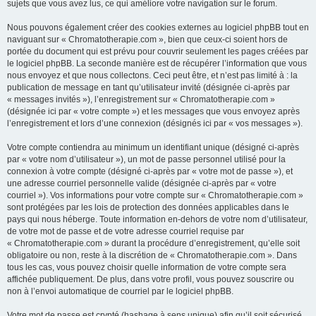
sujets que vous avez lus, ce qui améliore votre navigation sur le forum.
Nous pouvons également créer des cookies externes au logiciel phpBB tout en
naviguant sur « Chromatotherapie.com », bien que ceux-ci soient hors de
portée du document qui est prévu pour couvrir seulement les pages créées par
le logiciel phpBB. La seconde manière est de récupérer l’information que vous
nous envoyez et que nous collectons. Ceci peut être, et n’est pas limité à : la
publication de message en tant qu’utilisateur invité (désignée ci-après par
« messages invités »), l’enregistrement sur « Chromatotherapie.com »
(désignée ici par « votre compte ») et les messages que vous envoyez après
l’enregistrement et lors d’une connexion (désignés ici par « vos messages »).
Votre compte contiendra au minimum un identifiant unique (désigné ci-après
par « votre nom d’utilisateur »), un mot de passe personnel utilisé pour la
connexion à votre compte (désigné ci-après par « votre mot de passe »), et
une adresse courriel personnelle valide (désignée ci-après par « votre
courriel »). Vos informations pour votre compte sur « Chromatotherapie.com »
sont protégées par les lois de protection des données applicables dans le
pays qui nous héberge. Toute information en-dehors de votre nom d’utilisateur,
de votre mot de passe et de votre adresse courriel requise par
« Chromatotherapie.com » durant la procédure d’enregistrement, qu’elle soit
obligatoire ou non, reste à la discrétion de « Chromatotherapie.com ». Dans
tous les cas, vous pouvez choisir quelle information de votre compte sera
affichée publiquement. De plus, dans votre profil, vous pouvez souscrire ou
non à l’envoi automatique de courriel par le logiciel phpBB.
Votre mot de passe est crypté (hashage à sens unique) afin qu’il soit sécurisé.