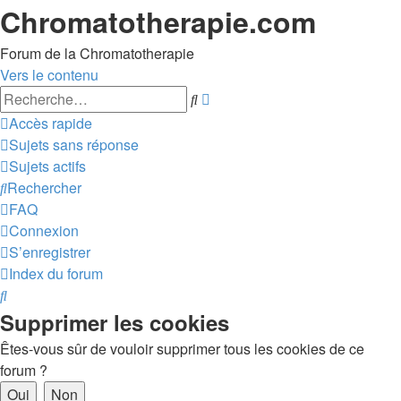
Chromatotherapie.com
Forum de la Chromatotherapie
Vers le contenu
Recherche
Rechercher
avancée
Accès rapide
Sujets sans réponse
Sujets actifs
Rechercher
FAQ
Connexion
S’enregistrer
Index du forum
Rechercher
Supprimer les cookies
Êtes-vous sûr de vouloir supprimer tous les cookies de ce
forum ?