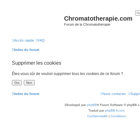
Chromatotherapie.com
Forum de la Chromatotherapie
Accès rapide
FAQ
Index du forum
Supprimer les cookies
Êtes-vous sûr de vouloir supprimer tous les cookies de ce forum ?
Index du forum
Nous contacter
Suppri
Développé par
phpBB
® Forum Software © phpBB L
Traduit par
phpBB-fr.com
Confidentialité
|
Conditions