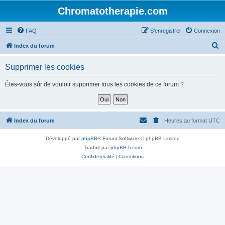
Chromatotherapie.com
FAQ
S’enregistrer
Connexion
R
Index du forum
e
Supprimer les cookies
c
h
Êtes-vous sûr de vouloir supprimer tous les cookies de ce forum ?
e
r
c
Index du forum
Heures au format
UTC
h
Développé par
phpBB
® Forum Software © phpBB Limited
e
Traduit par
phpBB-fr.com
r
Confidentialité
|
Conditions