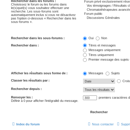
Rechercher dans les forums :
Choisissez le forum ou les forums dans
le(s)quel(s) vous souhaitez effectuer une
recherche. Les sous-forums sont
automatiquement inclus si vous ne désactivez
pas l’option ci-dessous « Rechercher dans les
sous-forums ».
Rechercher dans les sous-forums :
Oui
Non
Rechercher dans :
Titres et messages
Messages uniquement
Titres uniquement
Premier message des sujets
Afficher les résultats sous forme de :
Messages
Sujets
Classer les résultats par :
Crois
Rechercher depuis :
Renvoyer les :
premiers caractères 
Définir à 0 pour afficher l’intégralité du message.
Index du forum
Nous contacter
Suppri