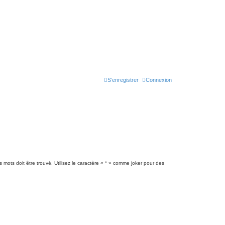
S’enregistrer
Connexion
mots doit être trouvé. Utilisez le caractère « * » comme joker pour des