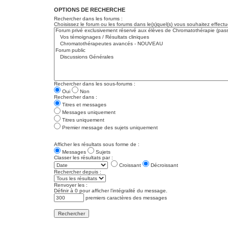
OPTIONS DE RECHERCHE
Rechercher dans les forums :
Choisissez le forum ou les forums dans le(s)quel(s) vous souhaitez effec
Rechercher dans les sous-forums :
Oui
Non
Rechercher dans :
Titres et messages
Messages uniquement
Titres uniquement
Premier message des sujets uniquement
Afficher les résultats sous forme de :
Messages
Sujets
Classer les résultats par :
Croissant
Décroissant
Rechercher depuis :
Renvoyer les :
Définir à 0 pour afficher l’intégralité du message.
premiers caractères des messages