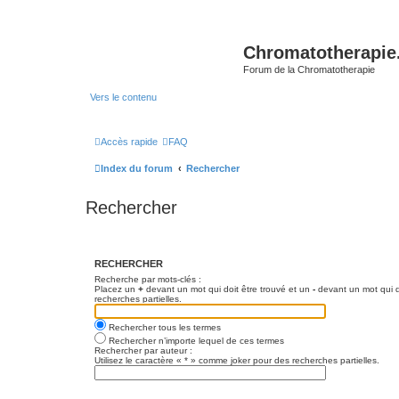
Chromatotherapi
Forum de la Chromatotherapie
Vers le contenu
Accès rapide
FAQ
Index du forum
Rechercher
Rechercher
RECHERCHER
Recherche par mots-clés :
Placez un
+
devant un mot qui doit être trouvé et un
-
devant un mot qui d
recherches partielles.
Rechercher tous les termes
Rechercher n’importe lequel de ces termes
Rechercher par auteur :
Utilisez le caractère « * » comme joker pour des recherches partielles.