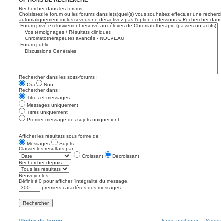
Rechercher dans les forums :
Choisissez le forum ou les forums dans le(s)quel(s) vous souhaitez effectuer une recher
automatiquement inclus si vous ne désactivez pas l’option ci-dessous « Rechercher dans
Rechercher dans les sous-forums :
Oui
Non
Rechercher dans :
Titres et messages
Messages uniquement
Titres uniquement
Premier message des sujets uniquement
Afficher les résultats sous forme de :
Messages
Sujets
Classer les résultats par :
Croissant
Décroissant
Rechercher depuis :
Renvoyer les :
Définir à 0 pour afficher l’intégralité du message.
premiers caractères des messages
Index du forum
Nous contacter
Suppri