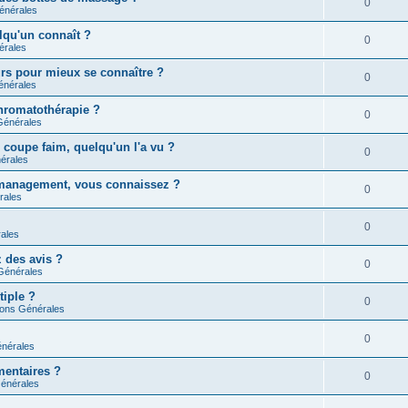
0
énérales
lqu'un connaît ?
0
érales
rs pour mieux se connaître ?
0
énérales
chromatothérapie ?
0
Générales
 coupe faim, quelqu'un l'a vu ?
0
érales
e management, vous connaissez ?
0
rales
0
ales
 des avis ?
0
Générales
tiple ?
0
ions Générales
0
nérales
mentaires ?
0
énérales