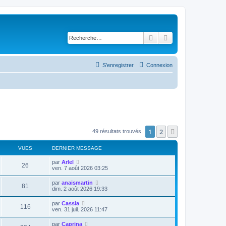
Rechercher
Recherche avancé
S’enregistrer
Connexion
1
2
Suivante
49 résultats trouvés
VUES
DERNIER MESSAGE
par
Arlel
26
ven. 7 août 2026 03:25
par
anaismartin
81
dim. 2 août 2026 19:33
par
Cassia
116
ven. 31 juil. 2026 11:47
par
Caprina