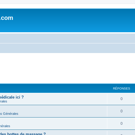
e.com
RÉPONSES
édicale ici ?
0
rales
0
ns Générales
0
nérales
r des bottes de massage ?