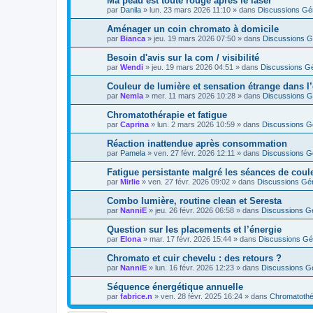
Ma peau est toute rouge après le laser
par
Danila
»
lun. 23 mars 2026 11:10
» dans
Discussions Gé
Aménager un coin chromato à domicile
par
Bianca
»
jeu. 19 mars 2026 07:50
» dans
Discussions G
Besoin d'avis sur la com / visibilité
par
Wendi
»
jeu. 19 mars 2026 04:51
» dans
Discussions G
Couleur de lumière et sensation étrange dans l’
par
Nemla
»
mer. 11 mars 2026 10:28
» dans
Discussions G
Chromatothérapie et fatigue
par
Caprina
»
lun. 2 mars 2026 10:59
» dans
Discussions G
Réaction inattendue après consommation
par
Pamela
»
ven. 27 févr. 2026 12:11
» dans
Discussions G
Fatigue persistante malgré les séances de coul
par
Mirlie
»
ven. 27 févr. 2026 09:02
» dans
Discussions Gé
Combo lumière, routine clean et Seresta
par
NanniE
»
jeu. 26 févr. 2026 06:58
» dans
Discussions G
Question sur les placements et l’énergie
par
Elona
»
mar. 17 févr. 2026 15:44
» dans
Discussions Gé
Chromato et cuir chevelu : des retours ?
par
NanniE
»
lun. 16 févr. 2026 12:23
» dans
Discussions G
Séquence énergétique annuelle
par
fabrice.n
»
ven. 28 févr. 2025 16:24
» dans
Chromatoth