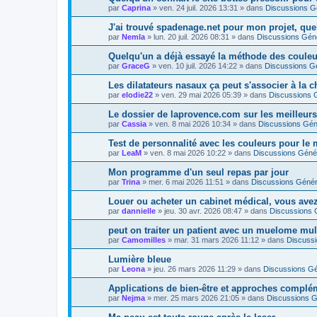
par
Caprina
»
ven. 24 juil. 2026 13:31
» dans
Discussions G
J'ai trouvé spadenage.net pour mon projet, que
par
Nemla
»
lun. 20 juil. 2026 08:31
» dans
Discussions Gén
Quelqu'un a déjà essayé la méthode des couleu
par
GraceG
»
ven. 10 juil. 2026 14:22
» dans
Discussions G
Les dilatateurs nasaux ça peut s'associer à la 
par
elodie22
»
ven. 29 mai 2026 05:39
» dans
Discussions 
Le dossier de laprovence.com sur les meilleurs
par
Cassia
»
ven. 8 mai 2026 10:34
» dans
Discussions Gén
Test de personnalité avec les couleurs pour l
par
LeaM
»
ven. 8 mai 2026 10:22
» dans
Discussions Géné
Mon programme d'un seul repas par jour
par
Trina
»
mer. 6 mai 2026 11:51
» dans
Discussions Génér
Louer ou acheter un cabinet médical, vous avez
par
dannielle
»
jeu. 30 avr. 2026 08:47
» dans
Discussions 
peut on traiter un patient avec un muelome mul
par
Camomilles
»
mar. 31 mars 2026 11:12
» dans
Discuss
Lumière bleue
par
Leona
»
jeu. 26 mars 2026 11:29
» dans
Discussions Gé
Applications de bien-être et approches complé
par
Nejma
»
mer. 25 mars 2026 21:05
» dans
Discussions G