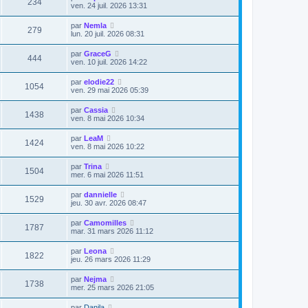
234
ven. 24 juil. 2026 13:31
par
Nemla
279
lun. 20 juil. 2026 08:31
par
GraceG
444
ven. 10 juil. 2026 14:22
par
elodie22
1054
ven. 29 mai 2026 05:39
par
Cassia
1438
ven. 8 mai 2026 10:34
par
LeaM
1424
ven. 8 mai 2026 10:22
par
Trina
1504
mer. 6 mai 2026 11:51
par
dannielle
1529
jeu. 30 avr. 2026 08:47
par
Camomilles
1787
mar. 31 mars 2026 11:12
par
Leona
1822
jeu. 26 mars 2026 11:29
par
Nejma
1738
mer. 25 mars 2026 21:05
par
Danila