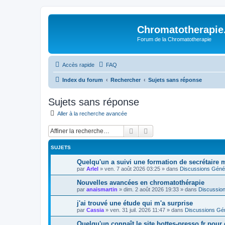
Chromatotherapi
Forum de la Chromatotherapie
Accès rapide
FAQ
Index du forum
Rechercher
Sujets sans réponse
Sujets sans réponse
Aller à la recherche avancée
Rechercher
Recherche avancée
SUJETS
Quelqu'un a suivi une formation de secrétaire m
par
Arlel
»
ven. 7 août 2026 03:25
» dans
Discussions Géné
Nouvelles avancées en chromatothérapie
par
anaismartin
»
dim. 2 août 2026 19:33
» dans
Discussio
j'ai trouvé une étude qui m'a surprise
par
Cassia
»
ven. 31 juil. 2026 11:47
» dans
Discussions Gé
Quelqu'un connaît le site bottes-presso.fr pou