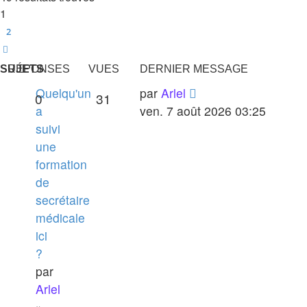
1
2
Suivante
SUJETS
RÉPONSES
VUES
DERNIER MESSAGE
Quelqu'un
par
Arlel
0
31
a
ven. 7 août 2026 03:25
suivi
une
formation
de
secrétaire
médicale
ici
?
par
Arlel
»