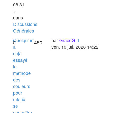
08:31
»
dans
Discussions
Générales
Quelqu'un
par
GraceG
0
450
a
ven. 10 juil. 2026 14:22
déjà
essayé
la
méthode
des
couleurs
pour
mieux
se
connaître