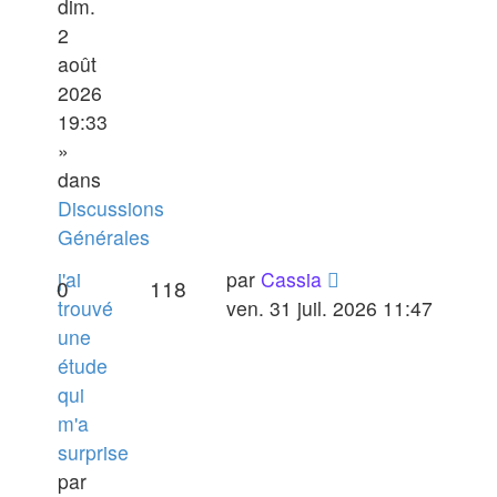
dim.
2
août
2026
19:33
»
dans
Discussions
Générales
j'ai
par
Cassia
0
118
trouvé
ven. 31 juil. 2026 11:47
une
étude
qui
m'a
surprise
par