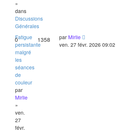
»
dans
Discussions
Générales
Fatigue
par
Mirlie
0
1358
persistante
ven. 27 févr. 2026 09:02
malgré
les
séances
de
couleur
par
Mirlie
»
ven.
27
févr.