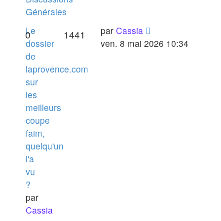
Générales
Le
par
Cassia
0
1441
dossier
ven. 8 mai 2026 10:34
de
laprovence.com
sur
les
meilleurs
coupe
faim,
quelqu'un
l'a
vu
?
par
Cassia