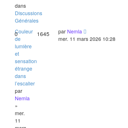
dans
Discussions
Générales
Couleur
par
Nemla
0
1645
de
mer. 11 mars 2026 10:28
lumière
et
sensation
étrange
dans
l’escalier
par
Nemla
»
mer.
11
mars