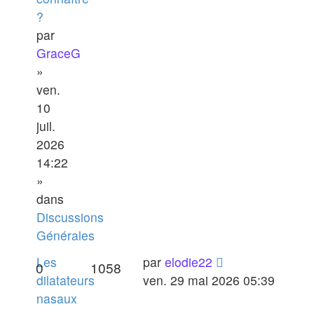
?
par
GraceG
»
ven.
10
juil.
2026
14:22
»
dans
Discussions
Générales
Les
par
elodie22
0
1058
dilatateurs
ven. 29 mai 2026 05:39
nasaux