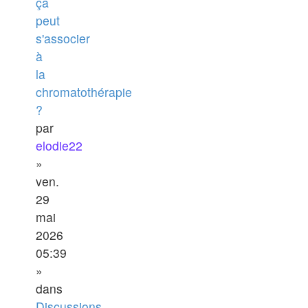
ça
peut
s'associer
à
la
chromatothérapie
?
par
elodie22
»
ven.
29
mai
2026
05:39
»
dans
Discussions