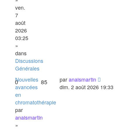
ven.
7
août
2026
03:25
»
dans
Discussions
Générales
Nouvelles
par
anaismartin
0
85
avancées
dim. 2 août 2026 19:33
en
chromatothérapie
par
anaismartin
»