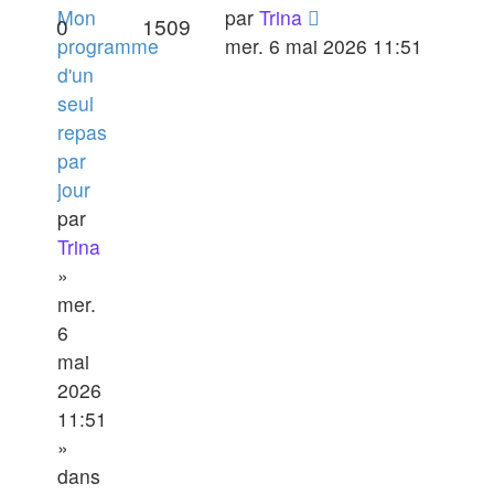
Mon
par
Trina
0
1509
programme
mer. 6 mai 2026 11:51
d'un
seul
repas
par
jour
par
Trina
»
mer.
6
mai
2026
11:51
»
dans