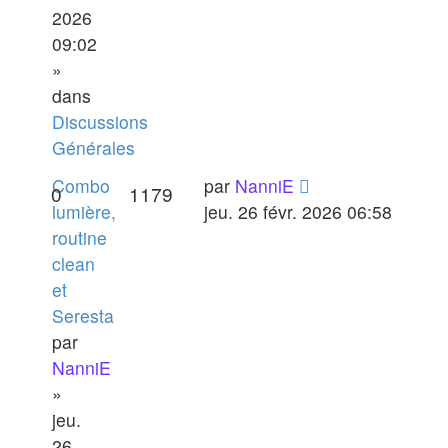
2026
09:02
»
dans
Discussions
Générales
Combo
par
NanniE
0
1179
lumière,
jeu. 26 févr. 2026 06:58
routine
clean
et
Seresta
par
NanniE
»
jeu.
26