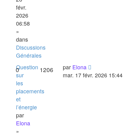
févr.
2026
06:58
»
dans
Discussions
Générales
Question
par
Elona
0
1206
sur
mar. 17 févr. 2026 15:44
les
placements
et
l’énergie
par
Elona
»