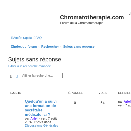
Chromatotherapie.com
Forum de la Chromatotherapie
Accès rapide
FAQ
Index du forum
Rechercher
Sujets sans réponse
Sujets sans réponse
Aller à la recherche avancée
Rechercher
Recherche avancée
SUJETS
RÉPONSES
VUES
DERNIE
Quelqu'un a suivi
par
Arlel
0
54
une formation de
ven. 7 a
secrétaire
médicale ici ?
par
Arlel
»
ven. 7 août
2026 03:25
» dans
Discussions Générales