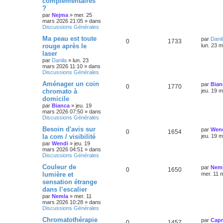
complémentaires
?
par
Nejma
»
mer. 25
mars 2026 21:05
» dans
Discussions Générales
Ma peau est toute
par
Danil
0
1733
rouge après le
lun. 23 
laser
par
Danila
»
lun. 23
mars 2026 11:10
» dans
Discussions Générales
Aménager un coin
par
Bian
0
1770
chromato à
jeu. 19 
domicile
par
Bianca
»
jeu. 19
mars 2026 07:50
» dans
Discussions Générales
Besoin d'avis sur
par
Wen
0
1654
la com / visibilité
jeu. 19 
par
Wendi
»
jeu. 19
mars 2026 04:51
» dans
Discussions Générales
Couleur de
par
Nem
0
1650
lumière et
mer. 11 
sensation étrange
dans l’escalier
par
Nemla
»
mer. 11
mars 2026 10:28
» dans
Discussions Générales
Chromatothérapie
par
Capr
0
1457