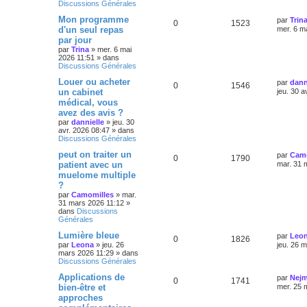
Discussions Générales
Mon programme
par
Trin
0
1523
d'un seul repas
mer. 6 m
par jour
par
Trina
»
mer. 6 mai
2026 11:51
» dans
Discussions Générales
Louer ou acheter
par
dann
0
1546
un cabinet
jeu. 30 a
médical, vous
avez des avis ?
par
dannielle
»
jeu. 30
avr. 2026 08:47
» dans
Discussions Générales
peut on traiter un
par
Camo
0
1790
patient avec un
mar. 31 
muelome multiple
?
par
Camomilles
»
mar.
31 mars 2026 11:12
»
dans
Discussions
Générales
Lumière bleue
par
Leo
0
1826
par
Leona
»
jeu. 26
jeu. 26 
mars 2026 11:29
» dans
Discussions Générales
Applications de
par
Nej
0
1741
bien-être et
mer. 25 
approches