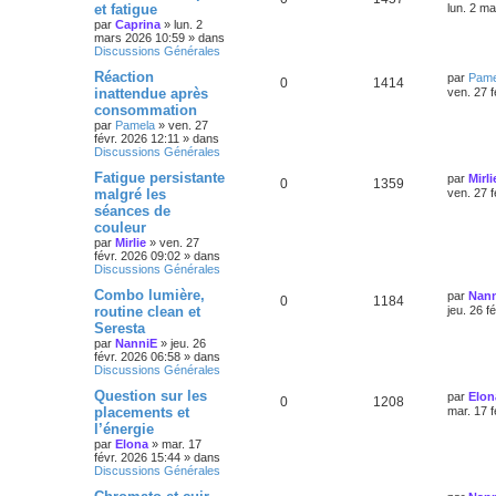
et fatigue
lun. 2 m
par
Caprina
»
lun. 2
mars 2026 10:59
» dans
Discussions Générales
Réaction
par
Pame
0
1414
inattendue après
ven. 27 f
consommation
par
Pamela
»
ven. 27
févr. 2026 12:11
» dans
Discussions Générales
Fatigue persistante
par
Mirli
0
1359
malgré les
ven. 27 f
séances de
couleur
par
Mirlie
»
ven. 27
févr. 2026 09:02
» dans
Discussions Générales
Combo lumière,
par
Nan
0
1184
routine clean et
jeu. 26 f
Seresta
par
NanniE
»
jeu. 26
févr. 2026 06:58
» dans
Discussions Générales
Question sur les
par
Elon
0
1208
placements et
mar. 17 f
l’énergie
par
Elona
»
mar. 17
févr. 2026 15:44
» dans
Discussions Générales