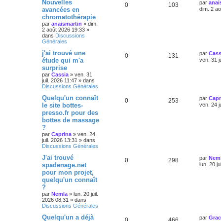
Nouvelles
par
anai
0
103
avancées en
dim. 2 a
chromatothérapie
par
anaismartin
»
dim.
2 août 2026 19:33
»
dans
Discussions
Générales
j'ai trouvé une
par
Cass
0
131
étude qui m'a
ven. 31 j
surprise
par
Cassia
»
ven. 31
juil. 2026 11:47
» dans
Discussions Générales
Quelqu'un connaît
par
Capr
0
253
le site bottes-
ven. 24 j
presso.fr pour des
bottes de massage
?
par
Caprina
»
ven. 24
juil. 2026 13:31
» dans
Discussions Générales
J'ai trouvé
par
Nem
0
298
spadenage.net
lun. 20 j
pour mon projet,
quelqu'un connaît
?
par
Nemla
»
lun. 20 juil.
2026 08:31
» dans
Discussions Générales
Quelqu'un a déjà
par
Gra
0
466