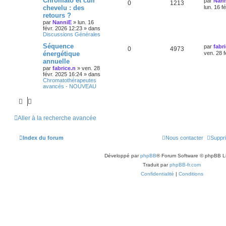
Chromato et cuir
par
Nan
0
1213
chevelu : des
lun. 16 f
retours ?
par
NanniE
»
lun. 16
févr. 2026 12:23
» dans
Discussions Générales
Séquence
par
fabr
0
4973
énergétique
ven. 28 f
annuelle
par
fabrice.n
»
ven. 28
févr. 2025 16:24
» dans
Chromatothérapeutes
avancés - NOUVEAU
Aller à la recherche avancée
Index du forum
Nous contacter
Suppri
Développé par
phpBB
® Forum Software © phpBB L
Traduit par
phpBB-fr.com
Confidentialité
|
Conditions