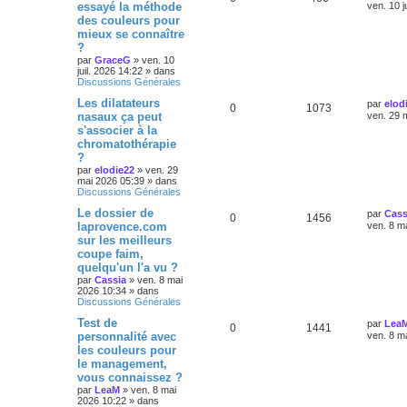
essayé la méthode
ven. 10 j
des couleurs pour
mieux se connaître
?
par
GraceG
»
ven. 10
juil. 2026 14:22
» dans
Discussions Générales
Les dilatateurs
par
elod
0
1073
nasaux ça peut
ven. 29 
s'associer à la
chromatothérapie
?
par
elodie22
»
ven. 29
mai 2026 05:39
» dans
Discussions Générales
Le dossier de
par
Cass
0
1456
laprovence.com
ven. 8 m
sur les meilleurs
coupe faim,
quelqu'un l'a vu ?
par
Cassia
»
ven. 8 mai
2026 10:34
» dans
Discussions Générales
Test de
par
Lea
0
1441
personnalité avec
ven. 8 m
les couleurs pour
le management,
vous connaissez ?
par
LeaM
»
ven. 8 mai
2026 10:22
» dans