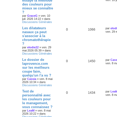
essayé la méthode
ven. 10 j
des couleurs pour
mieux se connaître
?
par
GraceG
»
ven. 10
juil. 2026 14:22
» dans
Discussions Générales
Les dilatateurs
par
elod
0
1066
nasaux ça peut
ven. 29 
s'associer à la
chromatothérapie
?
par
elodie22
»
ven. 29
mai 2026 05:39
» dans
Discussions Générales
Le dossier de
par
Cass
0
1450
laprovence.com
ven. 8 m
sur les meilleurs
coupe faim,
quelqu'un l'a vu ?
par
Cassia
»
ven. 8 mai
2026 10:34
» dans
Discussions Générales
Test de
par
Lea
0
1434
personnalité avec
ven. 8 m
les couleurs pour
le management,
vous connaissez ?
par
LeaM
»
ven. 8 mai
2026 10:22
» dans
Discussions Générales