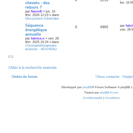
0
1210
chevelu : des
lun. 16 f
retours ?
par
NanniE
»
lun. 16
févr. 2026 12:23
» dans
Discussions Générales
Séquence
par
fabr
0
4965
énergétique
ven. 28 f
annuelle
par
fabrice.n
»
ven. 28
févr. 2025 16:24
» dans
Chromatothérapeutes
avancés - NOUVEAU
Aller à la recherche avancée
Index du forum
Nous contacter
Suppri
Développé par
phpBB
® Forum Software © phpBB L
Traduit par
phpBB-fr.com
Confidentialité
|
Conditions