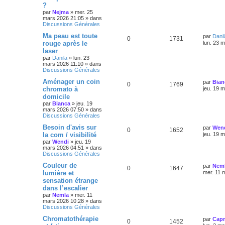
?
par
Nejma
»
mer. 25
mars 2026 21:05
» dans
Discussions Générales
Ma peau est toute
par
Danil
0
1731
rouge après le
lun. 23 
laser
par
Danila
»
lun. 23
mars 2026 11:10
» dans
Discussions Générales
Aménager un coin
par
Bian
0
1769
chromato à
jeu. 19 
domicile
par
Bianca
»
jeu. 19
mars 2026 07:50
» dans
Discussions Générales
Besoin d'avis sur
par
Wen
0
1652
la com / visibilité
jeu. 19 
par
Wendi
»
jeu. 19
mars 2026 04:51
» dans
Discussions Générales
Couleur de
par
Nem
0
1647
lumière et
mer. 11 
sensation étrange
dans l’escalier
par
Nemla
»
mer. 11
mars 2026 10:28
» dans
Discussions Générales
Chromatothérapie
par
Capr
0
1452