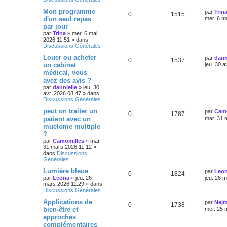
Mon programme
par
Trin
0
1515
d'un seul repas
mer. 6 m
par jour
par
Trina
»
mer. 6 mai
2026 11:51
» dans
Discussions Générales
Louer ou acheter
par
dann
0
1537
un cabinet
jeu. 30 a
médical, vous
avez des avis ?
par
dannielle
»
jeu. 30
avr. 2026 08:47
» dans
Discussions Générales
peut on traiter un
par
Camo
0
1787
patient avec un
mar. 31 
muelome multiple
?
par
Camomilles
»
mar.
31 mars 2026 11:12
»
dans
Discussions
Générales
Lumière bleue
par
Leo
0
1824
par
Leona
»
jeu. 26
jeu. 26 
mars 2026 11:29
» dans
Discussions Générales
Applications de
par
Nej
0
1738
bien-être et
mer. 25 
approches
complémentaires