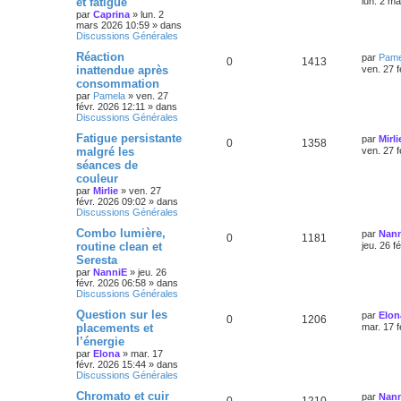
et fatigue
lun. 2 m
par
Caprina
»
lun. 2
mars 2026 10:59
» dans
Discussions Générales
Réaction
par
Pame
0
1413
inattendue après
ven. 27 f
consommation
par
Pamela
»
ven. 27
févr. 2026 12:11
» dans
Discussions Générales
Fatigue persistante
par
Mirli
0
1358
malgré les
ven. 27 f
séances de
couleur
par
Mirlie
»
ven. 27
févr. 2026 09:02
» dans
Discussions Générales
Combo lumière,
par
Nan
0
1181
routine clean et
jeu. 26 f
Seresta
par
NanniE
»
jeu. 26
févr. 2026 06:58
» dans
Discussions Générales
Question sur les
par
Elon
0
1206
placements et
mar. 17 f
l’énergie
par
Elona
»
mar. 17
févr. 2026 15:44
» dans
Discussions Générales
Chromato et cuir
par
Nan