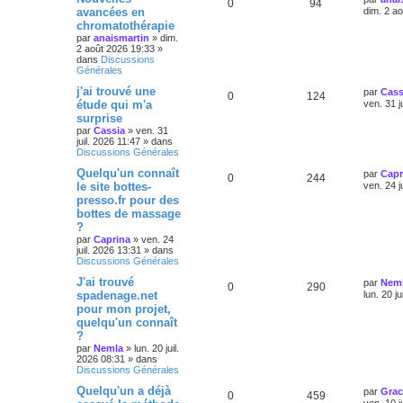
0
94
avancées en
dim. 2 a
chromatothérapie
par
anaismartin
»
dim.
2 août 2026 19:33
»
dans
Discussions
Générales
j'ai trouvé une
par
Cass
0
124
étude qui m'a
ven. 31 j
surprise
par
Cassia
»
ven. 31
juil. 2026 11:47
» dans
Discussions Générales
Quelqu'un connaît
par
Capr
0
244
le site bottes-
ven. 24 j
presso.fr pour des
bottes de massage
?
par
Caprina
»
ven. 24
juil. 2026 13:31
» dans
Discussions Générales
J'ai trouvé
par
Nem
0
290
spadenage.net
lun. 20 j
pour mon projet,
quelqu'un connaît
?
par
Nemla
»
lun. 20 juil.
2026 08:31
» dans
Discussions Générales
Quelqu'un a déjà
par
Gra
0
459