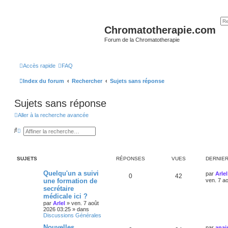
Chromatotherapie.com
Forum de la Chromatotherapie
Accès rapide
FAQ
Index du forum
Rechercher
Sujets sans réponse
Sujets sans réponse
Aller à la recherche avancée
R
R
e
e
c
c
h
h
e
e
SUJETS
RÉPONSES
VUES
DERNIE
r
r
c
c
h
h
Quelqu'un a suivi
par
Arlel
0
42
e
e
une formation de
ven. 7 a
r
a
secrétaire
v
médicale ici ?
a
n
par
Arlel
»
ven. 7 août
c
2026 03:25
» dans
é
Discussions Générales
e
Nouvelles
par
anai