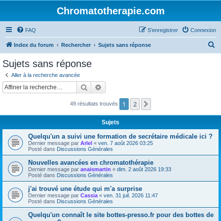
Chromatotherapie.com
FAQ
S’enregistrer
Connexion
R
Index du forum
Rechercher
Sujets sans réponse
e
Sujets sans réponse
c
Aller à la recherche avancée
h
Rechercher
Recherche avancée
e
1
2
Suivante
49 résultats trouvés
r
c
Sujets
h
Quelqu'un a suivi une formation de secrétaire médicale ici ?
e
Dernier message par
Arlel
«
ven. 7 août 2026 03:25
Posté dans
Discussions Générales
r
Nouvelles avancées en chromatothérapie
Dernier message par
anaismartin
«
dim. 2 août 2026 19:33
Posté dans
Discussions Générales
j'ai trouvé une étude qui m'a surprise
Dernier message par
Cassia
«
ven. 31 juil. 2026 11:47
Posté dans
Discussions Générales
Quelqu'un connaît le site bottes-presso.fr pour des bottes de