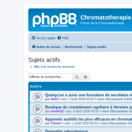
Chromatotherapi
Forum de la Chromatotherapie
Accès rapide
FAQ
Index du forum
Rechercher
Sujets actifs
Sujets actifs
Aller à la recherche avancée
Rechercher
Recherche avancée
SUJETS
Quelqu'un a suivi une formation de secrétaire m
par
Arlel
»
ven. 7 août 2026 03:25
» dans
Discussions Géné
Boutique de complément capillaire à Verviers qu
par
elodie22
»
jeu. 6 août 2026 03:53
» dans
Discussions G
Appareils auditifs les plus efficaces en chroma
par
Thomi
»
sam. 1 août 2026 06:52
» dans
Discussions Gé
Dermatite seborrheique