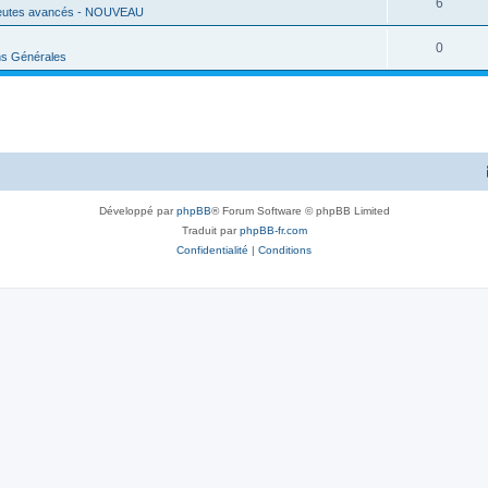
6
eutes avancés - NOUVEAU
0
ns Générales
Développé par
phpBB
® Forum Software © phpBB Limited
Traduit par
phpBB-fr.com
Confidentialité
|
Conditions