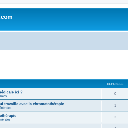
e.com
RÉPONSES
édicale ici ?
0
rales
i travaille avec la chromatothérapie
1
énérales
tothérapie
2
nérales