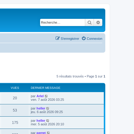
Rechercher
Recherche avancé
S’enregistrer
Connexion
5 résultats trouvés • Page
1
sur
1
VUES
DERNIER MESSAGE
par
Arlel
20
ven. 7 août 2026 03:25
par
heller
53
jeu. 6 août 2026 09:25
par
heller
175
mer. 5 août 2026 20:10
par
perret