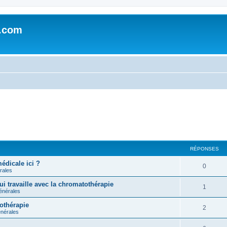
e.com
RÉPONSES
édicale ici ?
0
rales
i travaille avec la chromatothérapie
1
énérales
tothérapie
2
nérales