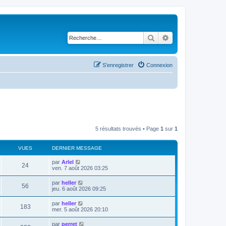
Rechercher
Recherche avancé
S’enregistrer
Connexion
5 résultats trouvés • Page
1
sur
1
VUES
DERNIER MESSAGE
par
Arlel
24
ven. 7 août 2026 03:25
par
heller
56
jeu. 6 août 2026 09:25
par
heller
183
mer. 5 août 2026 20:10
par
perret