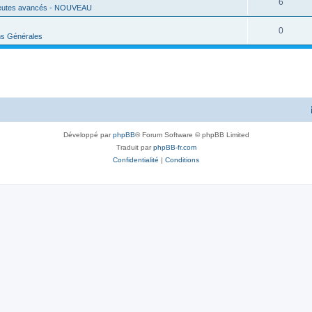
6
eutes avancés - NOUVEAU
0
ns Générales
Développé par
phpBB
® Forum Software © phpBB Limited
Traduit par
phpBB-fr.com
Confidentialité
|
Conditions