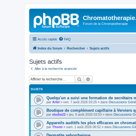
Chromatotherapi
Forum de la Chromatotherapie
Accès rapide
FAQ
Index du forum
Rechercher
Sujets actifs
Sujets actifs
Aller à la recherche avancée
Rechercher
Recherche avancée
SUJETS
Quelqu'un a suivi une formation de secrétaire m
par
Arlel
»
ven. 7 août 2026 03:25
» dans
Discussions Géné
Boutique de complément capillaire à Verviers qu
par
elodie22
»
jeu. 6 août 2026 03:53
» dans
Discussions G
Appareils auditifs les plus efficaces en chroma
par
Thomi
»
sam. 1 août 2026 06:52
» dans
Discussions Gé
Dermatite seborrheique