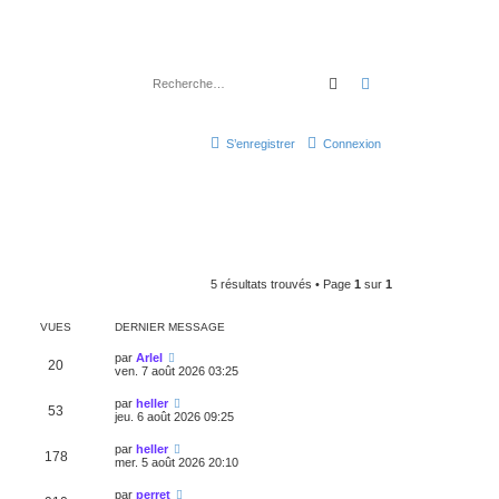
Rechercher
Recherche avancé
S’enregistrer
Connexion
5 résultats trouvés • Page
1
sur
1
VUES
DERNIER MESSAGE
par
Arlel
20
ven. 7 août 2026 03:25
par
heller
53
jeu. 6 août 2026 09:25
par
heller
178
mer. 5 août 2026 20:10
par
perret