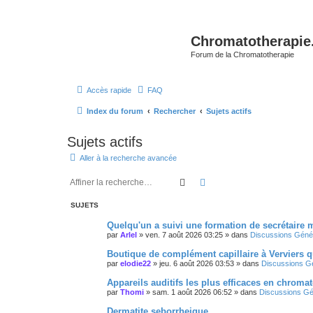
Chromatotherapi
Forum de la Chromatotherapie
Accès rapide
FAQ
Index du forum
Rechercher
Sujets actifs
Sujets actifs
Aller à la recherche avancée
Rechercher
Recherche avancée
SUJETS
Quelqu'un a suivi une formation de secrétaire m
par
Arlel
»
ven. 7 août 2026 03:25
» dans
Discussions Géné
Boutique de complément capillaire à Verviers qu
par
elodie22
»
jeu. 6 août 2026 03:53
» dans
Discussions G
Appareils auditifs les plus efficaces en chroma
par
Thomi
»
sam. 1 août 2026 06:52
» dans
Discussions Gé
Dermatite seborrheique