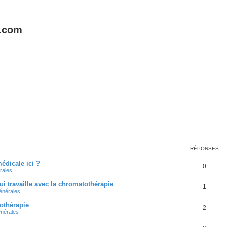
e.com
RÉPONSES
édicale ici ?
0
rales
i travaille avec la chromatothérapie
1
énérales
tothérapie
2
nérales