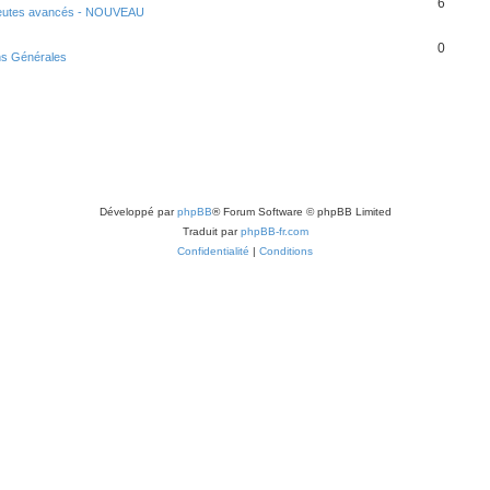
6
eutes avancés - NOUVEAU
0
ns Générales
Développé par
phpBB
® Forum Software © phpBB Limited
Traduit par
phpBB-fr.com
Confidentialité
|
Conditions