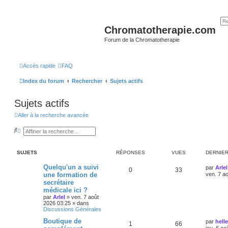
Chromatotherapie.com
Forum de la Chromatotherapie
Accès rapide
FAQ
Index du forum
Rechercher
Sujets actifs
Sujets actifs
Aller à la recherche avancée
R
R
e
e
c
c
h
h
SUJETS
RÉPONSES
VUES
DERNIE
e
e
r
r
c
c
Quelqu'un a suivi
par
Arlel
0
33
h
h
une formation de
ven. 7 a
e
e
secrétaire
r
a
médicale ici ?
v
a
par
Arlel
»
ven. 7 août
n
2026 03:25
» dans
c
Discussions Générales
é
Boutique de
e
par
helle
1
66