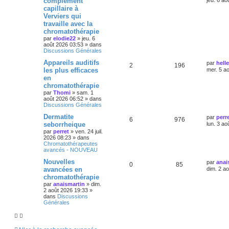
complément
jeu. 6 ao
capillaire à
Verviers qui
travaille avec la
chromatothérapie
par
elodie22
»
jeu. 6
août 2026 03:53
» dans
Discussions Générales
Appareils auditifs
par
helle
2
196
les plus efficaces
mer. 5 a
en
chromatothérapie
par
Thomi
»
sam. 1
août 2026 06:52
» dans
Discussions Générales
Dermatite
par
perr
6
976
seborrheique
lun. 3 ao
par
perret
»
ven. 24 juil.
2026 08:23
» dans
Chromatothérapeutes
avancés - NOUVEAU
Nouvelles
par
anai
0
85
avancées en
dim. 2 a
chromatothérapie
par
anaismartin
»
dim.
2 août 2026 19:33
»
dans
Discussions
Générales