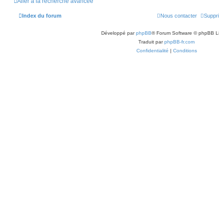
Aller à la recherche avancée
Index du forum
Nous contacter
Suppri
Développé par
phpBB
® Forum Software © phpBB L
Traduit par
phpBB-fr.com
Confidentialité
|
Conditions