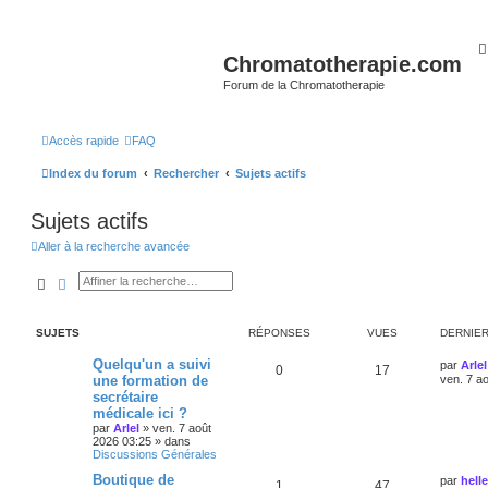
Chromatotherapie.com
Forum de la Chromatotherapie
Accès rapide
FAQ
Index du forum
Rechercher
Sujets actifs
Sujets actifs
Aller à la recherche avancée
Rechercher
Recherche avancée
SUJETS
RÉPONSES
VUES
DERNIE
Quelqu'un a suivi
par
Arlel
0
17
une formation de
ven. 7 a
secrétaire
médicale ici ?
par
Arlel
»
ven. 7 août
2026 03:25
» dans
Discussions Générales
Boutique de
par
helle
1
47