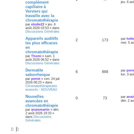
complément
jeu. 6 ao
capillaire à
Verviers qui
travaille avec la
chromatothérapie
par
elodie22
»
jeu. 6
août 2026 03:53
» dans
Discussions Générales
Appareils auditifs
par
helle
2
173
les plus efficaces
mer. 5 a
en
chromatothérapie
par
Thomi
»
sam. 1
août 2026 06:52
» dans
Discussions Générales
Dermatite
par
perr
6
888
seborrheique
lun. 3 ao
par
perret
»
ven. 24 juil.
2026 08:23
» dans
Chromatothérapeutes
avancés - NOUVEAU
Nouvelles
par
anai
0
73
avancées en
dim. 2 a
chromatothérapie
par
anaismartin
»
dim.
2 août 2026 19:33
»
dans
Discussions
Générales