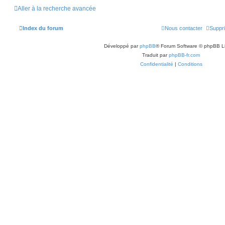
Aller à la recherche avancée
Index du forum
Nous contacter
Suppri
Développé par
phpBB
® Forum Software © phpBB L
Traduit par
phpBB-fr.com
Confidentialité
|
Conditions