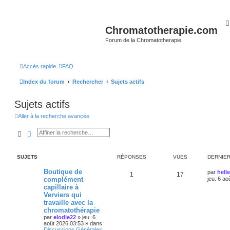
Chromatotherapie.com
Forum de la Chromatotherapie
Accès rapide
FAQ
Index du forum
Rechercher
Sujets actifs
Sujets actifs
Aller à la recherche avancée
Rechercher
Recherche avancée
SUJETS
RÉPONSES
VUES
DERNIE
Boutique de
par
helle
1
17
complément
jeu. 6 ao
capillaire à
Verviers qui
travaille avec la
chromatothérapie
par
elodie22
»
jeu. 6
août 2026 03:53
» dans
Discussions Générales