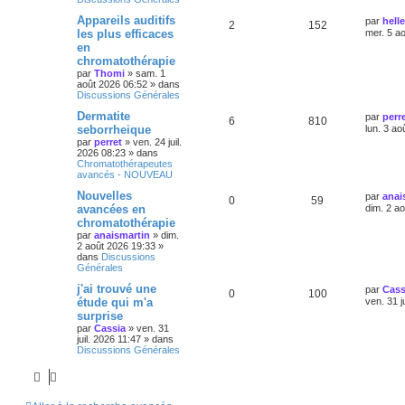
Appareils auditifs
par
helle
2
152
les plus efficaces
mer. 5 a
en
chromatothérapie
par
Thomi
»
sam. 1
août 2026 06:52
» dans
Discussions Générales
Dermatite
par
perr
6
810
seborrheique
lun. 3 ao
par
perret
»
ven. 24 juil.
2026 08:23
» dans
Chromatothérapeutes
avancés - NOUVEAU
Nouvelles
par
anai
0
59
avancées en
dim. 2 a
chromatothérapie
par
anaismartin
»
dim.
2 août 2026 19:33
»
dans
Discussions
Générales
j'ai trouvé une
par
Cass
0
100
étude qui m'a
ven. 31 j
surprise
par
Cassia
»
ven. 31
juil. 2026 11:47
» dans
Discussions Générales