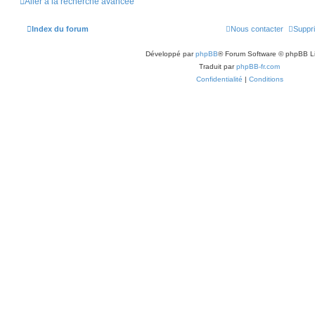
Aller à la recherche avancée
Index du forum
Nous contacter
Suppri
Développé par
phpBB
® Forum Software © phpBB L
Traduit par
phpBB-fr.com
Confidentialité
|
Conditions