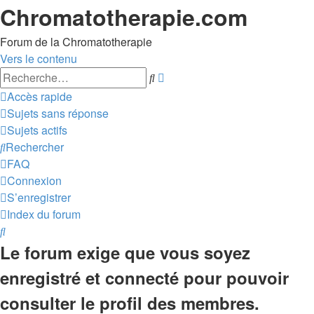
Chromatotherapie.com
Forum de la Chromatotherapie
Vers le contenu
Recherche
Rechercher
avancée
Accès rapide
Sujets sans réponse
Sujets actifs
Rechercher
FAQ
Connexion
S’enregistrer
Index du forum
Rechercher
Le forum exige que vous soyez
enregistré et connecté pour pouvoir
consulter le profil des membres.