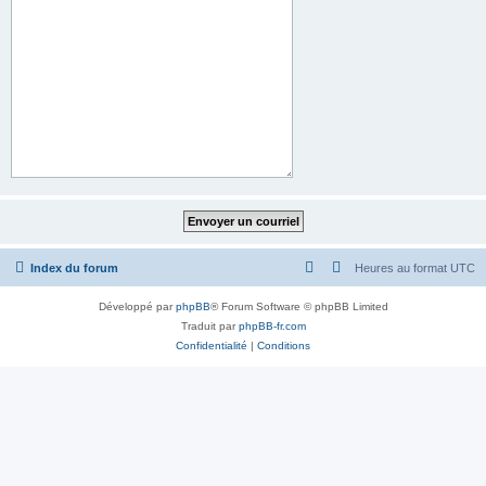
Index du forum
Heures au format
UTC
Développé par
phpBB
® Forum Software © phpBB Limited
Traduit par
phpBB-fr.com
Confidentialité
|
Conditions