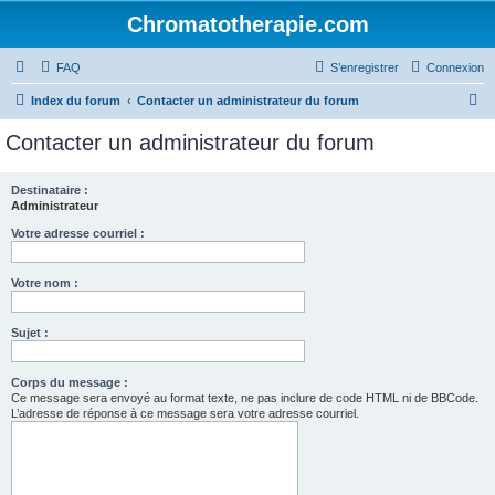
Chromatotherapie.com
FAQ
S’enregistrer
Connexion
R
Index du forum
Contacter un administrateur du forum
e
Contacter un administrateur du forum
c
h
Destinataire :
Administrateur
e
r
Votre adresse courriel :
c
Votre nom :
h
e
Sujet :
r
Corps du message :
Ce message sera envoyé au format texte, ne pas inclure de code HTML ni de BBCode.
L’adresse de réponse à ce message sera votre adresse courriel.