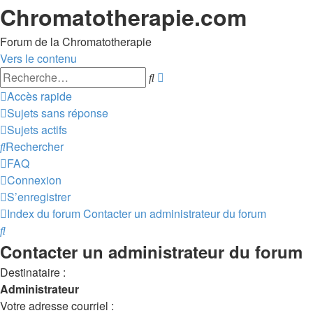
Chromatotherapie.com
Forum de la Chromatotherapie
Vers le contenu
Recherche
Rechercher
avancée
Accès rapide
Sujets sans réponse
Sujets actifs
Rechercher
FAQ
Connexion
S’enregistrer
Index du forum
Contacter un administrateur du forum
Rechercher
Contacter un administrateur du forum
Destinataire :
Administrateur
Votre adresse courriel :