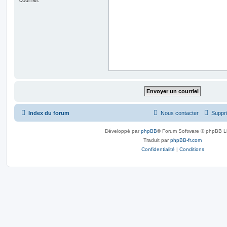
Index du forum
Nous contacter
Suppri
Développé par
phpBB
® Forum Software © phpBB L
Traduit par
phpBB-fr.com
Confidentialité
|
Conditions