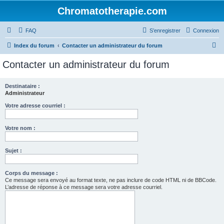
Chromatotherapie.com
FAQ
S’enregistrer
Connexion
R
Index du forum
Contacter un administrateur du forum
e
Contacter un administrateur du forum
c
h
Destinataire :
Administrateur
e
r
Votre adresse courriel :
c
Votre nom :
h
e
Sujet :
r
Corps du message :
Ce message sera envoyé au format texte, ne pas inclure de code HTML ni de BBCode.
L’adresse de réponse à ce message sera votre adresse courriel.