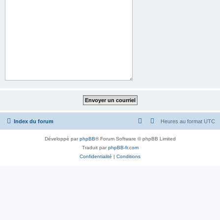
Index du forum
Heures au format
UTC
Développé par
phpBB
® Forum Software © phpBB Limited
Traduit par
phpBB-fr.com
Confidentialité
|
Conditions