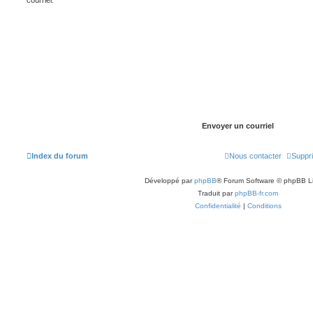
Index du forum
Nous contacter
Suppri
Développé par
phpBB
® Forum Software © phpBB L
Traduit par
phpBB-fr.com
Confidentialité
|
Conditions