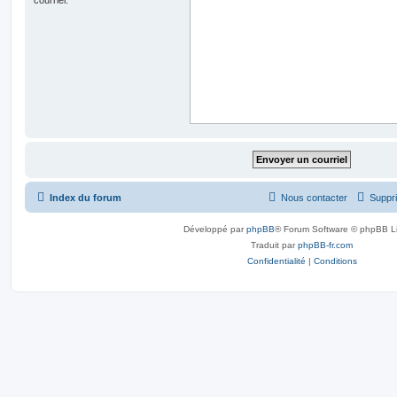
Index du forum
Nous contacter
Suppri
Développé par
phpBB
® Forum Software © phpBB L
Traduit par
phpBB-fr.com
Confidentialité
|
Conditions