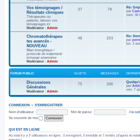
Vos témoignages /
Re: Grip
37
79
par
Camo
Résultats cliniques
sam. 30 
Thérapeutes ou
patients, laissez vos
témoignages ici
Modérateur :
Admin
Chromatothérapeu
Re: Der
48
203
par
perr
tes avancés -
lun. 3 ao
NOUVEAU
Bilan énergétique /
protocole de traitement/
échange anamnèse
Modérateur :
Admin
FORUM PUBLIC
SUJETS
MESSAGES
DERNIE
Discussions
Quelqu'
75
206
par
Arlel
Générales
ven. 7 a
Modérateur :
Admin
CONNEXION
•
S’ENREGISTRER
Nom d’utilisateur :
Mot de passe :
J’ai ou
Se souvenir de moi
QUI EST EN LIGNE
Au total il y a
7
utilisateurs en ligne : 0 enregistré, 0 invisible et 7 invités (d’après le no
minutes)