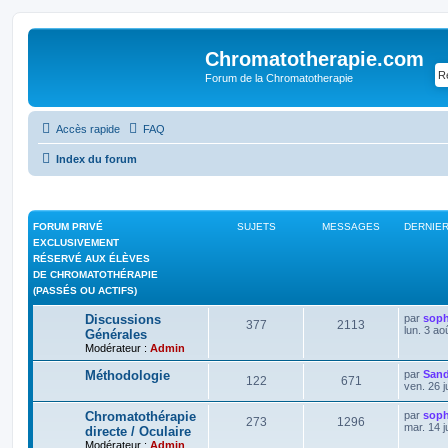
Chromatotherapie.com
Forum de la Chromatotherapie
Accès rapide
FAQ
Index du forum
FORUM PRIVÉ
SUJETS
MESSAGES
DERNIE
EXCLUSIVEMENT
RÉSERVÉ AUX ÉLÈVES
DE CHROMATOTHÉRAPIE
(PASSÉS OU ACTIFS)
Discussions
par
soph
377
2113
lun. 3 ao
Générales
Modérateur :
Admin
Méthodologie
par
Sand
122
671
ven. 26 j
Chromatothérapie
par
soph
273
1296
mar. 14 j
directe / Oculaire
Modérateur :
Admin