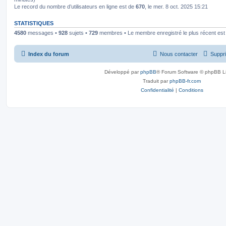
Le record du nombre d’utilisateurs en ligne est de
670
, le mer. 8 oct. 2025 15:21
STATISTIQUES
4580
messages •
928
sujets •
729
membres • Le membre enregistré le plus récent es
Index du forum
Nous contacter
Suppri
Développé par
phpBB
® Forum Software © phpBB L
Traduit par
phpBB-fr.com
Confidentialité
|
Conditions