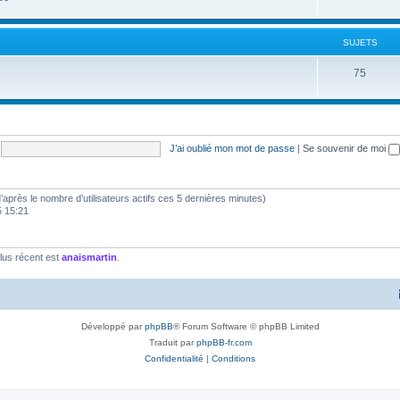
SUJETS
75
J’ai oublié mon mot de passe
|
Se souvenir de moi
 (d’après le nombre d’utilisateurs actifs ces 5 dernières minutes)
5 15:21
lus récent est
anaismartin
.
Développé par
phpBB
® Forum Software © phpBB Limited
Traduit par
phpBB-fr.com
Confidentialité
|
Conditions