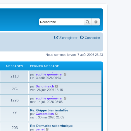
Rechercher
Recherche avancé
S’enregistrer
Connexion
Nous sommes le ven. 7 août 2026 23:23
MESSAGES
DERNIER MESSAGE
V
par
sophie quéméner
2113
o
lun. 3 août 2026 06:37
i
r
V
par
Sandrine.ch
671
l
o
ven. 26 juin 2026 13:45
e
i
d
r
V
par
sophie quéméner
e
1296
l
o
mar. 14 juil. 2026 08:05
r
e
i
n
d
r
i
Re: Grippe bien installée
e
79
l
e
V
par
Camomilles
r
e
r
o
sam. 30 mai 2026 21:05
n
d
m
i
i
e
e
r
e
Re: Dermatite seborrheique
r
s
203
l
r
V
par
perret
n
s