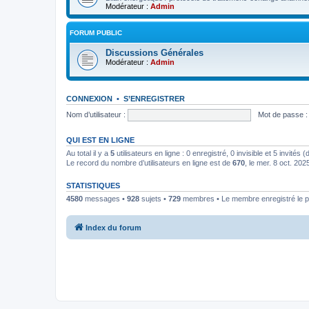
Modérateur :
Admin
FORUM PUBLIC
Discussions Générales
Modérateur :
Admin
CONNEXION
•
S’ENREGISTRER
Nom d’utilisateur :
Mot de passe :
QUI EST EN LIGNE
Au total il y a
5
utilisateurs en ligne : 0 enregistré, 0 invisible et 5 invités
Le record du nombre d’utilisateurs en ligne est de
670
, le mer. 8 oct. 202
STATISTIQUES
4580
messages •
928
sujets •
729
membres • Le membre enregistré le p
Index du forum