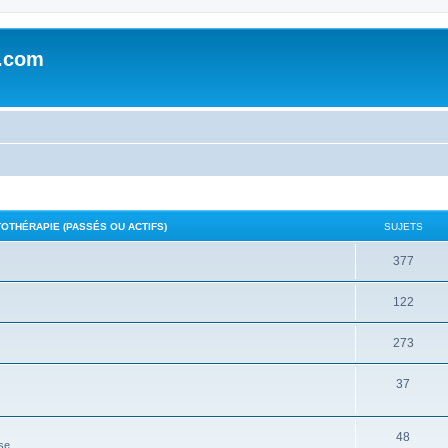
e.com
THÉRAPIE (PASSÉS OU ACTIFS)
SUJETS
377
122
273
37
48
se