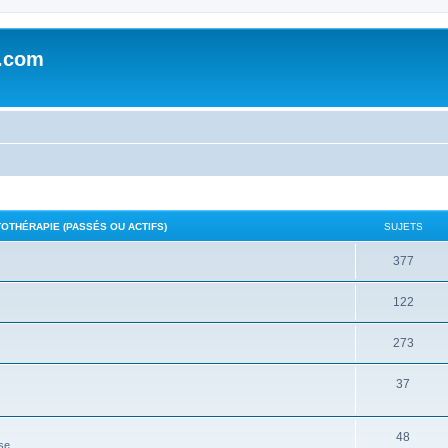
e.com
THÉRAPIE (PASSÉS OU ACTIFS)
SUJETS
377
122
273
37
48
se