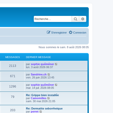
Rechercher
Recherche avancé
S’enregistrer
Connexion
Nous sommes le sam. 8 août 2026 08:05
MESSAGES
DERNIER MESSAGE
V
par
sophie quéméner
2113
o
lun. 3 août 2026 06:37
i
r
V
par
Sandrine.ch
671
l
o
ven. 26 juin 2026 13:45
e
i
d
r
V
par
sophie quéméner
e
1296
l
o
mar. 14 juil. 2026 08:05
r
e
i
n
d
r
i
Re: Grippe bien installée
e
79
l
e
V
par
Camomilles
r
e
r
o
sam. 30 mai 2026 21:05
n
d
m
i
i
e
e
r
e
Re: Dermatite seborrheique
r
s
203
l
r
V
par
perret
n
s