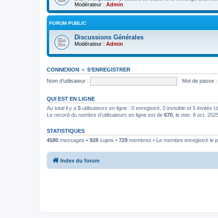
Modérateur :
Admin
FORUM PUBLIC
Discussions Générales
Modérateur :
Admin
CONNEXION
•
S’ENREGISTRER
Nom d’utilisateur :
Mot de passe :
QUI EST EN LIGNE
Au total il y a
5
utilisateurs en ligne : 0 enregistré, 0 invisible et 5 invités
Le record du nombre d’utilisateurs en ligne est de
670
, le mer. 8 oct. 202
STATISTIQUES
4580
messages •
928
sujets •
729
membres • Le membre enregistré le p
Index du forum