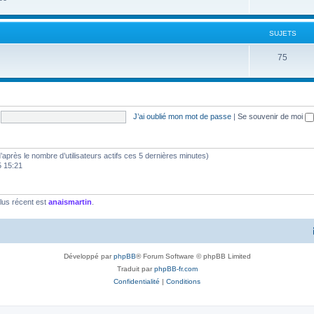
SUJETS
75
J’ai oublié mon mot de passe
|
Se souvenir de moi
 (d’après le nombre d’utilisateurs actifs ces 5 dernières minutes)
5 15:21
lus récent est
anaismartin
.
Développé par
phpBB
® Forum Software © phpBB Limited
Traduit par
phpBB-fr.com
Confidentialité
|
Conditions