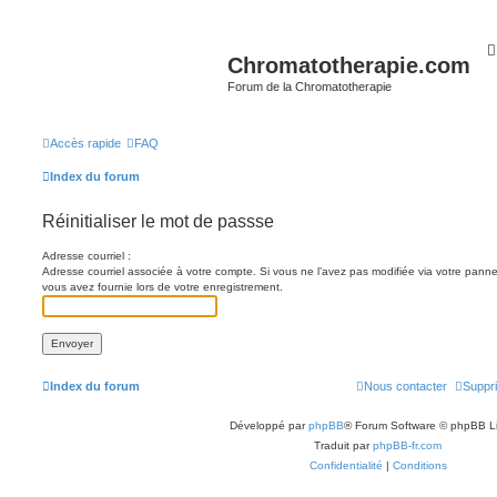
Chromatotherapie.com
Forum de la Chromatotherapie
Accès rapide
FAQ
Index du forum
Réinitialiser le mot de passse
Adresse courriel :
Adresse courriel associée à votre compte. Si vous ne l’avez pas modifiée via votre panneau 
vous avez fournie lors de votre enregistrement.
Index du forum
Nous contacter
Suppri
Développé par
phpBB
® Forum Software © phpBB L
Traduit par
phpBB-fr.com
Confidentialité
|
Conditions