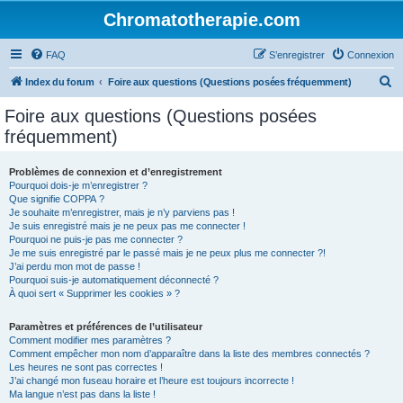
Chromatotherapie.com
FAQ
S’enregistrer
Connexion
R
Index du forum
Foire aux questions (Questions posées fréquemment)
e
Foire aux questions (Questions posées
c
fréquemment)
h
e
Problèmes de connexion et d’enregistrement
Pourquoi dois-je m’enregistrer ?
r
Que signifie COPPA ?
c
Je souhaite m’enregistrer, mais je n’y parviens pas !
Je suis enregistré mais je ne peux pas me connecter !
h
Pourquoi ne puis-je pas me connecter ?
Je me suis enregistré par le passé mais je ne peux plus me connecter ?!
e
J’ai perdu mon mot de passe !
r
Pourquoi suis-je automatiquement déconnecté ?
À quoi sert « Supprimer les cookies » ?
Paramètres et préférences de l’utilisateur
Comment modifier mes paramètres ?
Comment empêcher mon nom d’apparaître dans la liste des membres connectés ?
Les heures ne sont pas correctes !
J’ai changé mon fuseau horaire et l’heure est toujours incorrecte !
Ma langue n’est pas dans la liste !