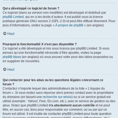
Qui a développé ce logiciel de forum ?
Ce logiciel (dans sa version non modifiée) est développé et distribué par
phpBB Limited
, qui en a les droits d’auteur. Il est publié sous la licence
publique générale GNU version 2 (GPL-2.0) et peut être diffusé librement. Pour
plus d’informations, visitez la page «
À propos de phpBB
» (en anglais).
Haut
Pourquoi la fonctionnalité X n’est pas disponible ?
Ce logiciel a été développé et mis sous licence par phpBB Limited. Si vous
pensez qu’une fonctionnalité nécessite d’être ajoutée, visitez la page
phpBB Ideas
(en anglais) où vous pouvez voter pour des idées proposées ou
en suggérer de nouvelles.
Haut
Qui contacter pour les abus ou les questions légales concernant ce
forum ?
Contactez n’importe lequel des administrateurs de la liste « L’équipe du
forum ». Si vous restez sans réponse alors prenez contact avec le propriétaire
du domaine (en faisant une
recherche sur whois
) ou si un service gratuit est
utilisé (exemple : Yahoo!, Free, f2s.com, etc.), avec le service de gestion ou des
abus. Notez que phpBB Limited
n’a absolument aucun contrôle
et ne peut
être, en aucun cas, tenu pour responsable sur
comment
,
où
ou
par qui
ce
forum est utilisé. Il est inutile de contacter phpBB Limited pour toute question