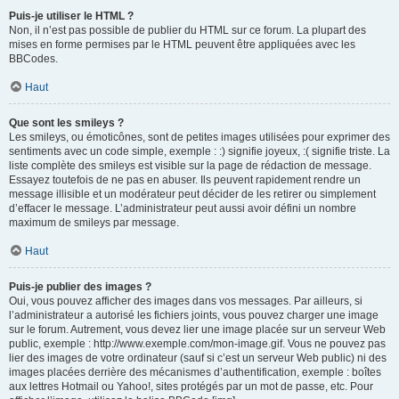
Puis-je utiliser le HTML ?
Non, il n’est pas possible de publier du HTML sur ce forum. La plupart des
mises en forme permises par le HTML peuvent être appliquées avec les
BBCodes.
Haut
Que sont les smileys ?
Les smileys, ou émoticônes, sont de petites images utilisées pour exprimer des
sentiments avec un code simple, exemple : :) signifie joyeux, :( signifie triste. La
liste complète des smileys est visible sur la page de rédaction de message.
Essayez toutefois de ne pas en abuser. Ils peuvent rapidement rendre un
message illisible et un modérateur peut décider de les retirer ou simplement
d’effacer le message. L’administrateur peut aussi avoir défini un nombre
maximum de smileys par message.
Haut
Puis-je publier des images ?
Oui, vous pouvez afficher des images dans vos messages. Par ailleurs, si
l’administrateur a autorisé les fichiers joints, vous pouvez charger une image
sur le forum. Autrement, vous devez lier une image placée sur un serveur Web
public, exemple : http://www.exemple.com/mon-image.gif. Vous ne pouvez pas
lier des images de votre ordinateur (sauf si c’est un serveur Web public) ni des
images placées derrière des mécanismes d’authentification, exemple : boîtes
aux lettres Hotmail ou Yahoo!, sites protégés par un mot de passe, etc. Pour