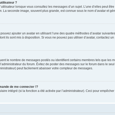
tilisateur ?
utilisateur lorsque vous consultez les messages d’un sujet. L’une d’elles peut êtr
rum. La seconde image, souvent plus grande, est connue sous le nom d’avatar et 
s pouvez ajouter un avatar en utilisant l’une des quatre méthodes d’avatar suivantes 
ont ils sont mis à disposition. Si vous ne pouvez pas utiliser d’avatar, contactez un
iquent le nombre de messages postés ou identifient certains membres tels que les 
ar l’administrateur du forum. Évitez de poster des messages sur le forum dans le seu
ministrateur) peut facilement abaisser votre compteur de messages.
mande de me connecter !?
re intégré (si la fonction a été activée par l’administrateur). Ceci pour empêcher l’u