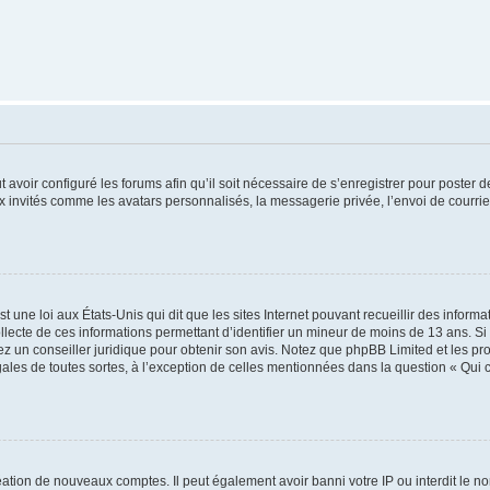
t avoir configuré les forums afin qu’il soit nécessaire de s’enregistrer pour poster
x invités comme les avatars personnalisés, la messagerie privée, l’envoi de courri
t une loi aux États-Unis qui dit que les sites Internet pouvant recueillir des infor
ollecte de ces informations permettant d’identifier un mineur de moins de 13 ans. S
tez un conseiller juridique pour obtenir son avis. Notez que phpBB Limited et les pr
gales de toutes sortes, à l’exception de celles mentionnées dans la question « Qui
réation de nouveaux comptes. Il peut également avoir banni votre IP ou interdit le no