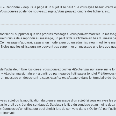
 « Répondre » depuis la page d’un sujet. Il se peut que vous ayez besoin d’être e
: Vous
pouvez
poster de nouveaux sujets, Vous
pouvez
joindre des fichiers, etc.
modifier ou supprimer que vos propres messages. Vous pouvez modifier un message
lqu’un a déjà répondu au message, un petit texte s’affichera en bas du message ind
n. Ce message n’apparaîtra pas si un modérateur ou un administrateur modifie le mes
ive. Notez que les utilisateurs ne peuvent pas supprimer un message une fois que qu
e l’utilisateur. Une fois créée, vous pouvez cocher
Attacher ma signature
sur le fo
 « Attacher ma signature » à partir du panneau de l’utilisateur (onglet
Préférences 
 à un message en décochant la case
Attacher ma signature
dans le formulaire de ré
ouveau sujet ou la modification du premier message d’un sujet (si vous en avez les p
 le droit de créer des sondages). Saisissez le titre du sondage et au moins deux o
onses qu’un utilisateur peut choisir lors de son vote dans « Option(s) par l’utilis
er leur vote.