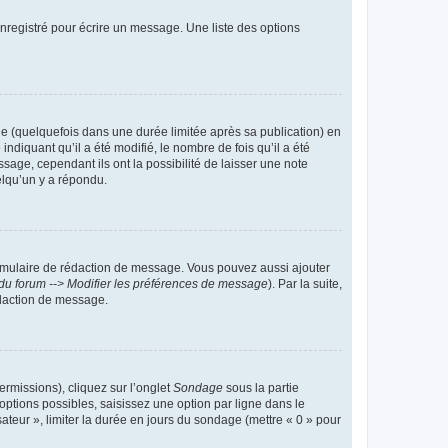
nregistré pour écrire un message. Une liste des options
 (quelquefois dans une durée limitée après sa publication) en
iquant qu’il a été modifié, le nombre de fois qu’il a été
sage, cependant ils ont la possibilité de laisser une note
elqu’un y a répondu.
rmulaire de rédaction de message. Vous pouvez aussi ajouter
du forum --> Modifier les préférences de message
). Par la suite,
daction de message.
ermissions), cliquez sur l’onglet
Sondage
sous la partie
ptions possibles, saisissez une option par ligne dans le
ateur », limiter la durée en jours du sondage (mettre « 0 » pour