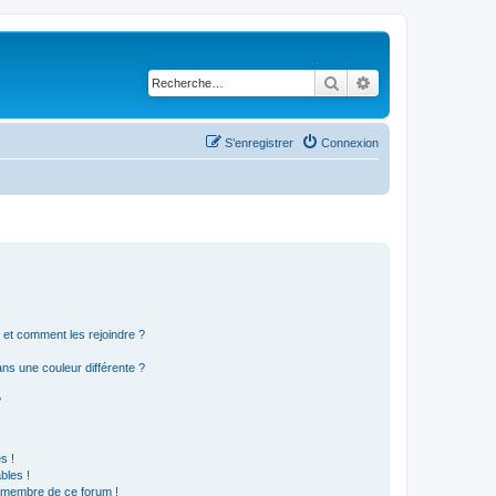
Rechercher
Recherche avancé
S’enregistrer
Connexion
s et comment les rejoindre ?
s une couleur différente ?
?
s !
bles !
n membre de ce forum !