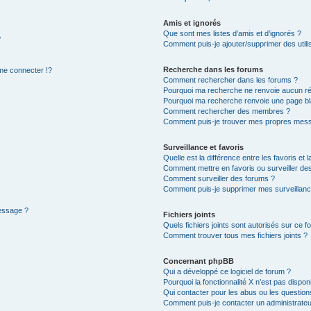
Amis et ignorés
Que sont mes listes d’amis et d’ignorés ?
?
Comment puis-je ajouter/supprimer des utilis
Recherche dans les forums
e connecter !?
Comment rechercher dans les forums ?
Pourquoi ma recherche ne renvoie aucun ré
Pourquoi ma recherche renvoie une page bl
Comment rechercher des membres ?
Comment puis-je trouver mes propres mess
Surveillance et favoris
Quelle est la différence entre les favoris et l
Comment mettre en favoris ou surveiller des
Comment surveiller des forums ?
Comment puis-je supprimer mes surveillanc
message ?
Fichiers joints
Quels fichiers joints sont autorisés sur ce f
Comment trouver tous mes fichiers joints ?
Concernant phpBB
Qui a développé ce logiciel de forum ?
Pourquoi la fonctionnalité X n’est pas dispon
Qui contacter pour les abus ou les questio
Comment puis-je contacter un administrateu