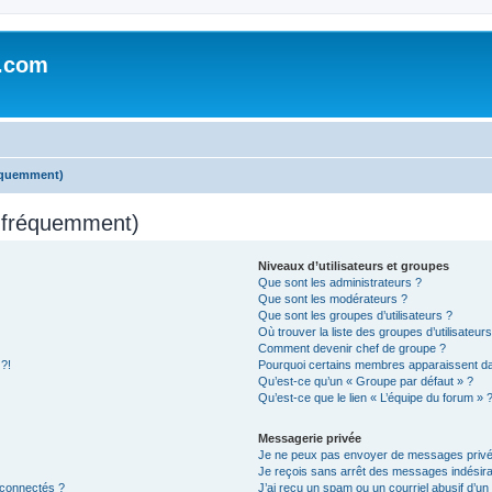
e.com
réquemment)
s fréquemment)
Niveaux d’utilisateurs et groupes
Que sont les administrateurs ?
Que sont les modérateurs ?
Que sont les groupes d’utilisateurs ?
Où trouver la liste des groupes d’utilisateur
Comment devenir chef de groupe ?
 ?!
Pourquoi certains membres apparaissent dan
Qu’est-ce qu’un « Groupe par défaut » ?
Qu’est-ce que le lien « L’équipe du forum » 
Messagerie privée
Je ne peux pas envoyer de messages privé
Je reçois sans arrêt des messages indésira
 connectés ?
J’ai reçu un spam ou un courriel abusif d’u