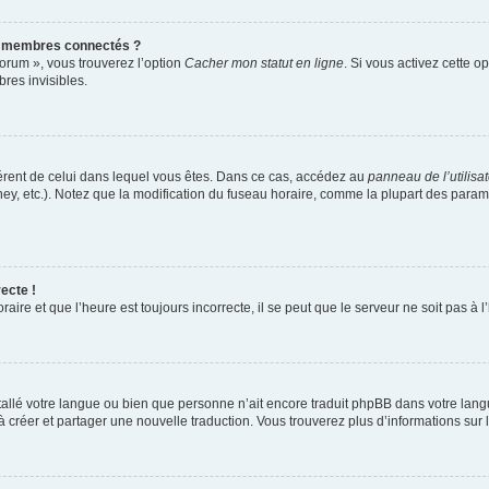
s membres connectés ?
forum », vous trouverez l’option
Cacher mon statut en ligne
. Si vous activez cette o
es invisibles.
ifférent de celui dans lequel vous êtes. Dans ce cas, accédez au
panneau de l’utilisa
ney, etc.). Notez que la modification du fuseau horaire, comme la plupart des para
ecte !
aire et que l’heure est toujours incorrecte, il se peut que le serveur ne soit pas à
installé votre langue ou bien que personne n’ait encore traduit phpBB dans votre l
s à créer et partager une nouvelle traduction. Vous trouverez plus d’informations sur l