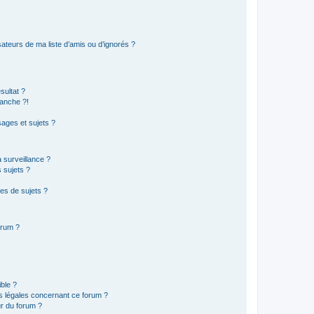
ateurs de ma liste d’amis ou d’ignorés ?
sultat ?
anche ?!
ages et sujets ?
a surveillance ?
 sujets ?
es de sujets ?
orum ?
ible ?
ns légales concernant ce forum ?
r du forum ?