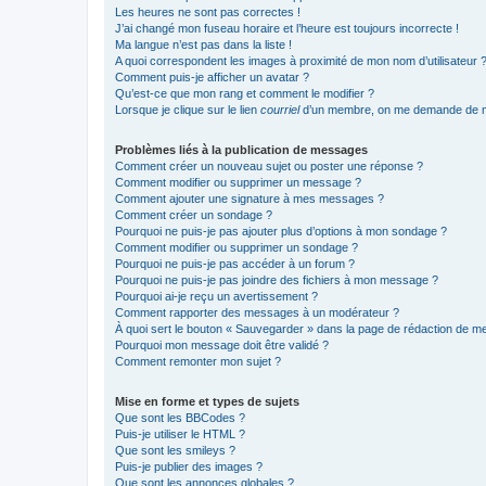
Les heures ne sont pas correctes !
J’ai changé mon fuseau horaire et l’heure est toujours incorrecte !
Ma langue n’est pas dans la liste !
A quoi correspondent les images à proximité de mon nom d’utilisateur 
Comment puis-je afficher un avatar ?
Qu’est-ce que mon rang et comment le modifier ?
Lorsque je clique sur le lien
courriel
d’un membre, on me demande de m
Problèmes liés à la publication de messages
Comment créer un nouveau sujet ou poster une réponse ?
Comment modifier ou supprimer un message ?
Comment ajouter une signature à mes messages ?
Comment créer un sondage ?
Pourquoi ne puis-je pas ajouter plus d’options à mon sondage ?
Comment modifier ou supprimer un sondage ?
Pourquoi ne puis-je pas accéder à un forum ?
Pourquoi ne puis-je pas joindre des fichiers à mon message ?
Pourquoi ai-je reçu un avertissement ?
Comment rapporter des messages à un modérateur ?
À quoi sert le bouton « Sauvegarder » dans la page de rédaction de 
Pourquoi mon message doit être validé ?
Comment remonter mon sujet ?
Mise en forme et types de sujets
Que sont les BBCodes ?
Puis-je utiliser le HTML ?
Que sont les smileys ?
Puis-je publier des images ?
Que sont les annonces globales ?